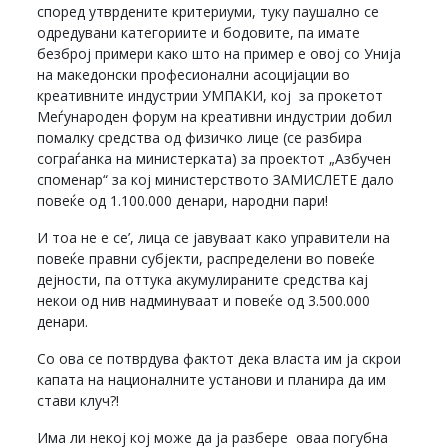
според утврдените критериуми, туку паушално се
одредувани категориите и бодовите, па имате
безброј примери како што на пример е овој со Унија
на македонски професионални асоцијации во
креативните индустрии УМПАКИ, кој за прокетот
Меѓународен форум на креативни индустрии добил
помалку средства од физичко лице (се разбира
сограѓанка на министерката) за проектот „Азбучен
споменар“ за кој министерството ЗАМИСЛЕТЕ дало
повеќе од 1.100.000 денари, народни пари!
И тоа не е се’, лица се јавуваат како управители на
повеќе правни субјекти, распределени во повеќе
дејности, па оттука акумулираните средства кај
некои од нив надминуваат и повеќе од 3.500.000
денари.
Со ова се потврдува фактот дека власта им ја скрои
капата на националните установи и планира да им
стави клуч?!
Има ли некој кој може да ја разбере оваа погубна