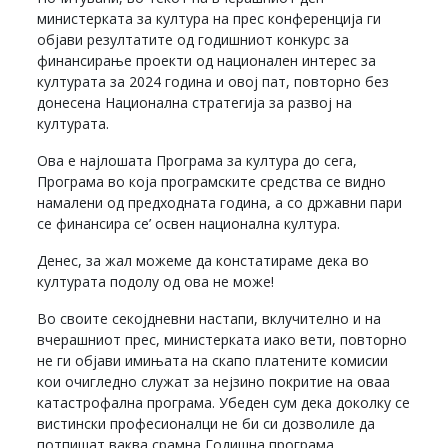
министерката за култура на прес конференција ги
објави резултатите од годишниот конкурс за
финансирање проекти од национален интерес за
културата за 2024 година и oвој пат, повторно без
донесена Национална стратегија за развој на
културата.
Ова е најлошата Програма за култура до сега,
Програма во која програмските средства се видно
намалени од предходната година, а со државни пари
се финансира се’ освен национална култура.
Денес, за жал можеме да констатираме дека во
културата подолу од ова не може!
Во своите секојдневни настапи, вклучително и на
вчерашниот прес, министерката иако вети, повторно
не ги објави имињата на скапо платените комисии
кои очигледно служат за нејзино покритие на оваа
катастрофална програма. Убеден сум дека доколку се
вистински професионалци не би си дозволиле да
потпишат ваква срамна Годишна програма.