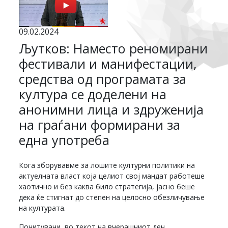
09.02.2024
Љутков: Наместо реномирани
фестивали и манифестации,
средства од програмата за
култура се доделени на
анонимни лица и здруженија
на граѓани формирани за
една употреба
Кога зборувавме за лошите културни политики на
актуелната власт која целиот свој мандат работеше
хаотично и без каква било стратегија, јасно беше
дека ќе стигнат до степен на целосно обезличување
на културата.
Почитувани, во текот на вчерашниот ден