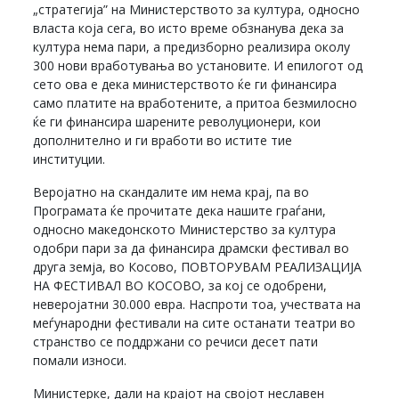
„стратегија” на Министерството за култура, односно
власта која сега, во исто време обзнанува дека за
култура нема пари, а предизборно реализира околу
300 нови вработувања во установите. И епилогот од
сето ова е дека министерството ќе ги финансира
само платите на вработените, а притоа безмилосно
ќе ги финансира шарените револуционери, кои
дополнително и ги вработи во истите тие
институции.
Веројатно на скандалите им нема крај, па во
Програмата ќе прочитате дека нашите граѓани,
односно македонското Министерство за култура
одобри пари за да финансира драмски фестивал во
друга земја, во Косово, ПОВТОРУВАМ РЕАЛИЗАЦИЈА
НА ФЕСТИВАЛ ВО КОСОВО, за кој се одобрени,
неверојатни 30.000 евра. Наспроти тоа, учествата на
меѓународни фестивали на сите останати театри во
странство се поддржани со речиси десет пати
помали износи.
Министерке, дали на крајот на својот неславен