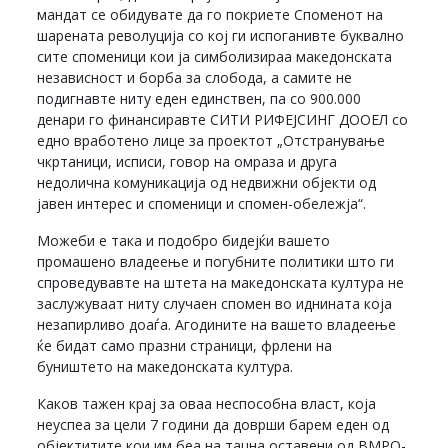
мандат се обидувате да го покриете Споменот на
шарената револуција со кој ги испоганивте буквално
сите споменици кои ја симболизираа македонската
независност и борба за слобода, а самите не
подигнавте ниту еден единствен, па со 900.000
денари го финансиравте СИТИ РИФЕЈСИНГ ДООЕЛ со
едно вработено лице за проектот „Отстранување
чкртаници, исписи, говор на омраза и друга
недолична комуникација од недвижни објекти од
јавен интерес и споменици и спомен-обележја“.
Можеби е така и подобро бидејќи вашето
промашено владеење и погубните политики што ги
спроведувавте на штета на македонската култура не
заслужуваат ниту случаен спомен во иднината која
незапирливо доаѓа. Агодините на вашето владеење
ќе бидат само празни страници, фрлени на
буништето на македонската култура.
Каков тажен крај за оваа неспособна власт, која
неуспеа за цели 7 години да доврши барем еден од
објектитите кои им беа на тацна оставени од ВМРО-