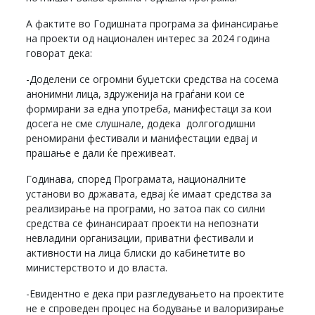
А фактите во Годишната програма за финансирање
на проекти од национален интерес за 2024 година
говорат дека:
-Доделени се огромни буџетски средства на сосема
анонимни лица, здруженија на граѓани кои се
формирани за една употреба, манифестаци за кои
досега не сме слушнале, додека долгогодишни
реномирани фестивали и манифестации едвај и
прашање е дали ќе преживеат.
Годинава, според Програмата, националните
установи во државата, едвај ќе имаат средства за
реализирање на програми, но затоа пак со силни
средства се финансираат проекти на непознати
невладини организации, приватни фестивали и
активности на лица блиски до кабинетите во
министерството и до власта.
-Евидентно е дека при разгледувањето на проектите
не е спроведен процес на бодување и валоризирање