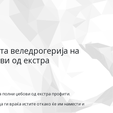
та веледрогерија на
ви од екстра
а полни џебови од екстра профити.
а ги враќа истите откако ќе им намести и