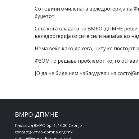
Со години омилената веледрогерија на Фи
буџетот.
Сега кога владата на ВМРО-ДПМНЕ реши да
веледрогерија со сите сили напаѓаа во на
Нема веќе како до сега, ниту ќе постојат 
ФЗОМ го решава проблемот кој го остави
ЈО да не биде нем набљудувач на состојбите
ВМРО-ДПМНЕ
Плоштад ВМРО бр. 1, 1000 Скопје
contact@vmro-dpmne.org.mk
pokani@vmro-dpmne.org.mk