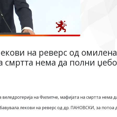
лекови на реверс од омилена
а смртта нема да полни џебо
 веледрогерија на Филипче, мафијата на смртта нема д
бавувала лекови на реверс од др. ПАНОВСКИ, за потоа д