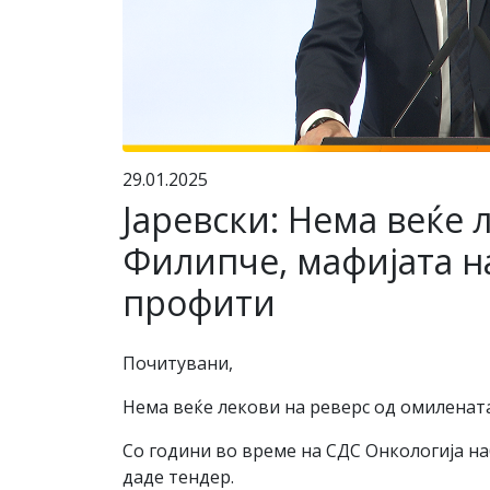
29.01.2025
Јаревски: Нема веќе 
Филипче, мафијата н
профити
Почитувани,
Нема веќе лекови на реверс од омилената
Со години во време на СДС Онкологија на
даде тендер.