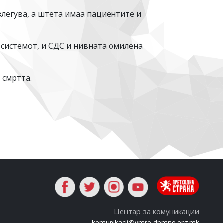
злегува, а штета имаа пациентите и
 системот, и СДС и нивната омилена
 смртта.
Центар за комуникации
komunikacii@vmro-dpmne.org.mk