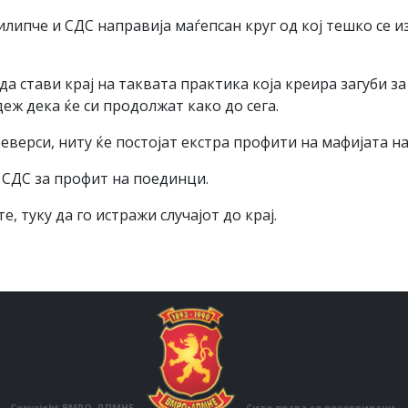
липче и СДС направија маѓепсан круг од кој тешко се и
 стави крај на таквата практика која креира загуби за
деж дека ќе си продолжат како до сега.
реверси, ниту ќе постојат екстра профити на мафијата на
 СДС за профит на поединци.
, туку да го истражи случајот до крај.