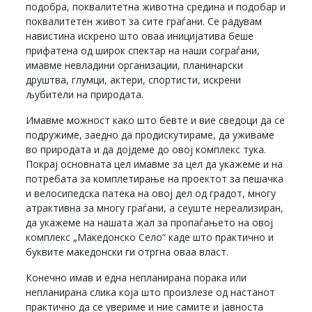
подобра, поквалитетна животна средина и подобар и
поквалитетен живот за сите граѓани. Се радувам
навистина искрено што оваа иницијатива беше
прифатена од широк спектар на наши сограѓани,
имавме невладини организации, планинарски
друштва, глумци, актери, спортисти, искрени
љубители на природата.
Имавме можност како што бевте и вие сведоци да се
подружиме, заедно да продискутираме, да уживаме
во природата и да дојдеме до овој комплекс тука.
Покрај основната цел имавме за цел да укажеме и на
потребата за комплетирање на проектот за пешачка
и велосипедска патека на овој дел од градот, многу
атрактивна за многу граѓани, а сеуште нереализиран,
да укажеме на нашата жал за пропаѓањето на овој
комплекс „Македонско Село“ каде што практично и
буквите македонски ги отргна оваа власт.
Конечно имав и една непланирана порака или
непланирана слика која што произлезе од настанот
практично да се увериме и ние самите и јавноста