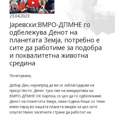
23.04.2023
Јаревски:ВМРО-ДПМНЕ го
одбележува Денот на
планетата Земја, потребно е
сите да работиме за подобра
и поквалитетна животна
средина
Почитувани,
Добар Ден, најнапред да ви се заблагодарам на
присуството. Денес тука сме на иницијатива на
ВМРО-ДПМНЕ ОК Карпош со цел да го одбележиме
Денот на планетата Земја, оваа година беше со тема
инвестирај во нашата планета имајќи за цел сите
општествено засегнати страни да работат на