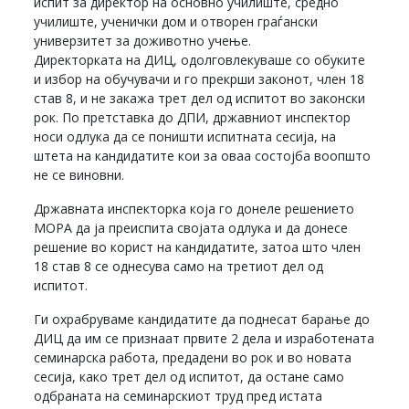
испит за директор на основно училиште, средно
училиште, ученички дом и отворен граѓански
универзитет за доживотно учење.
Директорката на ДИЦ, одолговлекуваше со обуките
и избор на обучувачи и го прекрши законот, член 18
став 8, и не закажа трет дел од испитот во законски
рок. По претставка до ДПИ, државниот инспектор
носи одлука да се поништи испитната сесија, на
штета на кандидатите кои за оваа состојба воопшто
не се виновни.
Државната инспекторка која го донеле решението
МОРА да ја преиспита својата одлука и да донесе
решение во корист на кандидатите, затоа што член
18 став 8 се однесува само на третиот дел од
испитот.
Ги охрабруваме кандидатите да поднесат барање до
ДИЦ да им се признаат првите 2 дела и изработената
семинарска работа, предадени во рок и во новата
сесија, како трет дел од испитот, да остане само
одбраната на семинарскиот труд пред истата