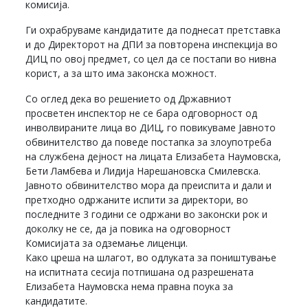
комисија.
Ги охрабруваме кандидатите да поднесат претставка
и до Директорот на ДПИ за повторена инспекција во
ДИЦ по овој предмет, со цел да се постапи во нивна
корист, а за што има законска можност.
Со оглед дека во решението од Државниот
просветен инспектор не се бара одговорност од
инволвираните лица во ДИЦ, го повикуваме Јавното
обвинителство да поведе постапка за злоупотреба
на службена дејност на лицата Елизабета Наумовска,
Бети Ламбева и Лидија Нарешановска Смилевска.
Јавното обвинителство мора да преиспита и дали и
претходно одржаните испити за директори, во
последните 3 години се одржани во законски рок и
доколку не се, да ја повика на одговорност
Комисијата за одземање лиценци.
Како цреша на шлагот, во одлуката за поништување
на испитната сесија потпишана од разрешената
Елизабета Наумовска нема правна поука за
кандидатите.