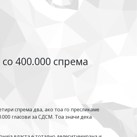
со 400.000 спрема
тири спрема два, ако тоа го пресликаме
.000 гласови за СДСМ. Тоа значи дека
нија власта е тотално делегитимирана и