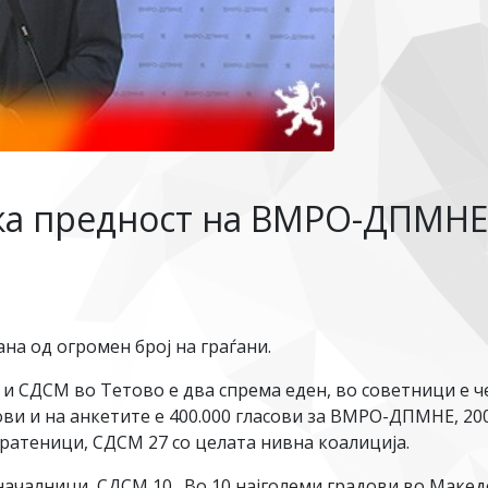
жа предност на ВМРО-ДПМНЕ 
а од огромен број на граѓани.
 СДСМ во Тетово е два спрема еден, во советници е че
ови и на анкетите е 400.000 гласови за ВМРО-ДПМНЕ, 200
атеници, СДСМ 27 со целата нивна коалиција.
чалници, СДСМ 10. Во 10 најголеми градови во Македо