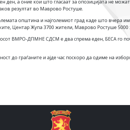
н ден, а оние кои што гласаат за опозицијата не можат 
каков резултат во Маврово Ростуше.
големата општина и најголемиот град каде што вчера и
ојките, Центар Жупа 3700 жители, Маврово Ростуше 5000
носот ВМРО-ДПМНЕ СДСМ е два спрема еден, БЕСА го п
ст до граѓаните и ајде час поскоро да одиме на избор