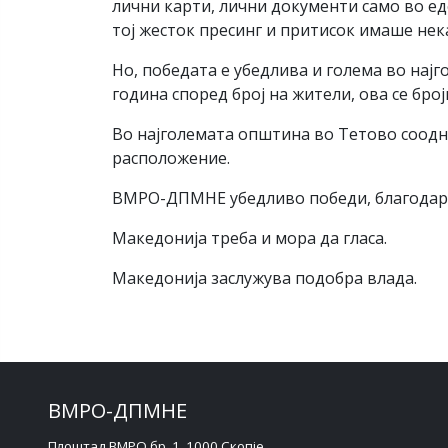
лични карти, лични документи само во еде
тој жесток пресинг и притисок имаше не
Но, победата е убедлива и голема во нај
година според број на жители, ова се бр
Во најголемата општина во Тетово соод
расположение.
ВМРО-ДПМНЕ убедливо победи, благодарно
Македонија треба и мора да гласа.
Македонија заслужува подобра влада.
ВМРО-ДПМНЕ
Плоштад ВМРО бр. 1, 1000 Скопје