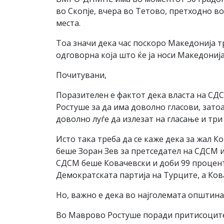
во Скопје, вчера во Тетово, претходно во
места.
Тоа значи дека час поскоро Македонија тр
одговорна која што ќе ја носи Македонија
Почитувани,
Поразителен е фактот дека власта на СД
Ростуше за да има доволно гласови, зато
доволно луѓе да излезат на гласање и три
Исто така треба да се каже дека за жал 
беше Зоран Зев за претседател на СДСМ и
СДСМ беше Ковачевски и доби 99 проценти
Демократската партија на Турците, а Кова
Но, важно е дека во најголемата општи
Во Маврово Ростуше поради притисоците 