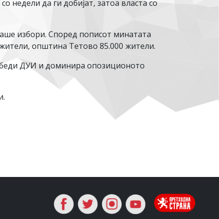
со недели да ги добијат, затоа власта со
маше избори. Според пописот минатата
 жители, општина Тетово 85.000 жители.
обеди ДУИ и доминира опозиционото
и.