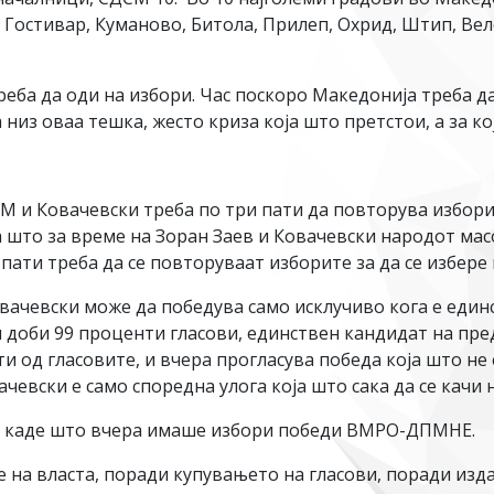
 Гостивар, Куманово, Битола, Прилеп, Охрид, Штип, Вел
еба да оди на избори. Час поскоро Македонија треба да
 низ оваа тешка, жесто криза која што претстои, а за к
СМ и Ковачевски треба по три пати да повторува избор
а што за време на Зоран Заев и Ковачевски народот масо
 пати треба да се повторуваат изборите за да се избере
Ковачевски може да победува само исклучиво кога е еди
 доби 99 проценти гласови, единствен кандидат на пред
 од гласовите, и вчера прогласува победа која што не 
чевски е само споредна улога која што сака да се качи 
на каде што вчера имаше избори победи ВМРО-ДПМНЕ.
на власта, поради купувањето на гласови, поради изда