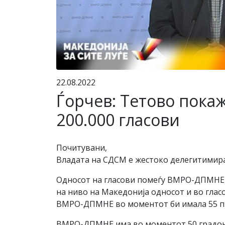
22.08.2022
Ѓорчев: Тетово пока
200.000 гласови
Почитувани,
Владата на СДСМ е жестоко делегитимиран
Односот на гласови помеѓу ВМРО-ДПМНЕ и
на ниво на Македонија односот и во глас
ВМРО-ДПМНЕ во моментот би имала 55 пр
ВМРО-ДПМНЕ има во моментот 50 градона