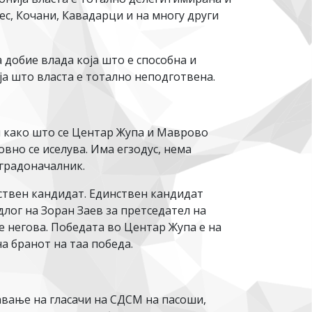
ес, Кочани, Кавадарци и на многу други
 добие влада која што е способна и
оја што власта е тотално неподготвена.
и како што се Центар Жупа и Маврово
вно се иселува. Има егзодус, нема
 градоначалник.
нствен кандидат. Единствен кандидат
лог на Зоран Заев за претседател на
е негова. Победата во Центар Жупа е на
на бранот на таа победа.
вање на гласачи на СДСМ на пасоши,