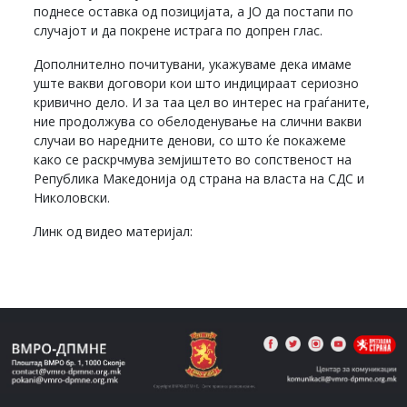
поднесе оставка од позицијата, а ЈО да постапи по
случајот и да покрене истрага по допрен глас.
Дополнително почитувани, укажуваме дека имаме
уште вакви договори кои што индицираат сериозно
кривично дело. И за таа цел во интерес на граѓаните,
ние продолжува со обелоденување на слични вакви
случаи во наредните денови, со што ќе покажеме
како се раскрчмува земјиштето во сопственост на
Република Македонија од страна на власта на СДС и
Николовски.
Линк од видео материјал: