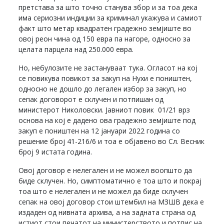
претстава за што точно станува збор и за тоа дека
има сериозни индиции за криминал укажува и самиот
факт што метар квадратен градежно земјиште во
овој реон чина од 150 евра па нагоре, односно за
целата парцела над 250.000 евра.
Но, небулозите не застануваат тука. Огласот на кој
се повикува повикот за закуп на Нухи е поништен,
односно не дошло до легален избор за закуп, но
сепак договорот е склучен и потпишан од
министерот Николовски. Јавниот повик 01/21 врз
основа на кој е дадено ова градежно земјиште под
закуп е поништен на 12 јануари 2022 година со
решение број 41-216/6 и тоа е објавено во Сл. Весник
број 9 истата година.
Овој договор е нелегален и не можел воопшто да
биде склучен. Но, симптоматично е тоа што и покрај
тоа што е нелегален и не можел да биде склучен
сепак на овој договор стои штембил на МЗШВ дека е
издаден од нивната архива, а на задната страна од
истиот стои печатот на министерството и потпис на