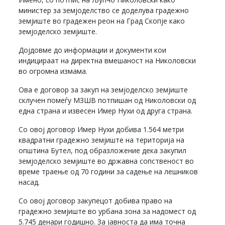
министер за земјоделство се доделува градежно
земјиште во градежен реон на Град Скопје како
земјоделско земјиште.
Дојдовме до информации и документи кои
индицираат на директна вмешаност на Николовски
во огромна измама.
Ова е договор за закуп на земјоделско земјиште
склучен помеѓу МЗШВ потпишан од Николовски од
една страна и извесен Имер Нухи од друга страна.
Со овој договор Имер Нухи добива 1.564 метри
квадратни градежно земјиште на територија на
општина Бутел, под образложение дека закупил
земјоделско земјиште во државна сопственост во
време траење од 70 години за садење на лешников
насад.
Со овој договор закупецот добива право на
градежно земјиште во урбана зона за надомест од
5.745 денари годишно. За јавноста да има точна