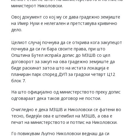
министерот Николовски.
Овој документ со кој му се дава градежно земјиште
на Имер Нухи е нелегален и претставува кривично
дело.
Целиот случај почнува да се открива кога закупецот
почнува да си ги бара своите права, при што
Општина Бутел испраќа допис до МЗШВ со цел
договорот за закуп на ова градежно земјиште да
биде раскинат затоа што на истата локација е
планиран парк според ДУП за градски четврт Ц12
блок 7.
На што официјално од министерството преку допис
одговараат дека таков договор не постои.
Очигледно е дека МЗШВ и Николовски се фатени во
тесно, бидејќи ова е штембил на МЗШВ, а ова е
печат на министерството и потпис на Николовски.
Го повикувам Љупчо Николовски веднаш да си