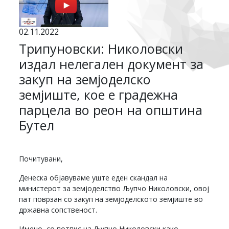
02.11.2022
Трипуновски: Николовски
издал нелегален документ за
закуп на земјоделско
земјиште, кое е градежна
парцела во реон на општина
Бутел
Почитувани,
Денеска објавуваме уште еден скандал на
министерот за земјоделство Љупчо Николовски, овој
пат поврзан со закуп на земјоделското земјиште во
државна сопственост.
Имено, со потпис на Љупчо Николовски како