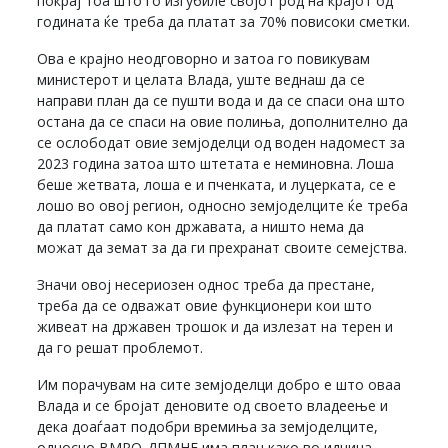
покрај тоа што го изгубиле својот род на крајот од
годината ќе треба да платат за 70% повисоки сметки.
Ова е крајно неодговорно и затоа го повикувам
министерот и целата Влада, уште веднаш да се
направи план да се пушти вода и да се спаси она што
остана да се спаси на овие полиња, дополнително да
се ослободат овие земјоделци од воден надомест за
2023 година затоа што штетата е неминовна. Лоша
беше жетвата, лоша е и пченката, и луцерката, се е
лошо во овој регион, односно земјоделците ќе треба
да платат само кон државата, а ништо нема да
можат да земат за да ги прехранат своите семејства.
Значи овој несериозен однос треба да престане,
треба да се одважат овие функционери кои што
живеат на државен трошок и да излезат на терен и
да го решат проблемот.
Им порачувам на сите земјоделци добро е што оваа
Влада и се бројат деновите од своето владеење и
дека доаѓаат подобри времиња за земјоделците,
односно ВМРО-ДПМНЕ има план како во иднина