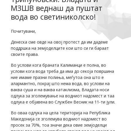
МЗШВ веднаш да пуштат
вода во светиниколско!
Почитувани,
Денеска сме овде на овој протест да им дадеме
поддршка на земјоделците кои што си ги бараат
своите права.
Во услови кога браната Калиманци е полна, во
услови кога вода треба да има до секоја површина
ние имаме празни полиња, меѓутоа она што е
алармантно, покрај што нема вода, во услови на
ваква суша и на ваква катаклизма, Владата носи
одлука за зголемување на водниот надомест и таа
одлука е објавена во Службен Весник на 11-ти јули.
Во оваа одлука на цела територија на Република
Македонија се зголемува водниот надомест во
просек за 70%, тоа значи дека овие земјоделци