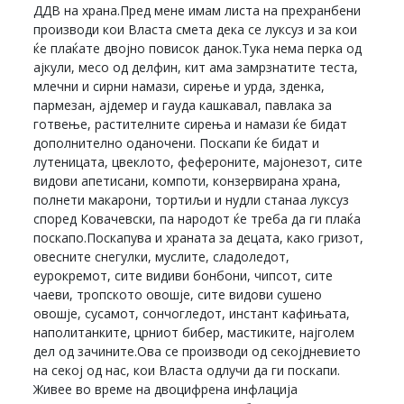
ДДВ на храна.Пред мене имам листа на прехранбени
производи кои Власта смета дека се луксуз и за кои
ќе плаќате двојно повисок данок.Тука нема перка од
ајкули, месо од делфин, кит ама замрзнатите теста,
млечни и сирни намази, сирење и урда, зденка,
пармезан, ајдемер и гауда кашкавал, павлака за
готвење, растителните сирења и намази ќе бидат
дополнително оданочени. Поскапи ќе бидат и
лутеницата, цвеклото, фефероните, мајонезот, сите
видови апетисани, компоти, конзервирана храна,
полнети макарони, тортиљи и нудли станаа луксуз
според Ковачевски, па народот ќе треба да ги плаќа
поскапо.Поскапува и храната за децата, како гризот,
овесните снегулки, муслите, сладоледот,
еурокремот, сите видиви бонбони, чипсот, сите
чаеви, тропското овошје, сите видови сушено
овошје, сусамот, сончогледот, инстант кафињата,
наполитанките, црниот бибер, мастиките, најголем
дел од зачините.Ова се производи од секојдневието
на секој од нас, кои Власта одлучи да ги поскапи.
Живее во време на двоцифрена инфлација