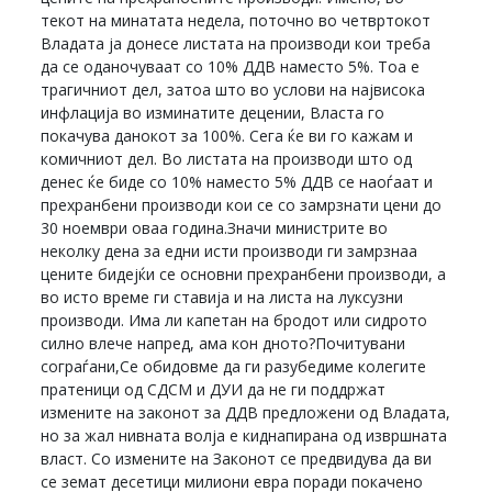
текот на минатата недела, поточно во четвртокот
Владата ја донесе листата на производи кои треба
да се оданочуваат со 10% ДДВ наместо 5%. Тоа е
трагичниот дел, затоа што во услови на највисока
инфлација во изминатите децении, Власта го
покачува данокот за 100%. Сега ќе ви го кажам и
комичниот дел. Во листата на производи што од
денес ќе биде со 10% наместо 5% ДДВ се наоѓаат и
прехранбени производи кои се со замрзнати цени до
30 ноември оваа година.Значи министрите во
неколку дена за едни исти производи ги замрзнаа
цените бидејќи се основни прехранбени производи, а
во исто време ги ставија и на листа на луксузни
производи. Има ли капетан на бродот или сидрото
силно влече напред, ама кон дното?Почитувани
сограѓани,Се обидовме да ги разубедиме колегите
пратеници од СДСМ и ДУИ да не ги поддржат
измените на законот за ДДВ предложени од Владата,
но за жал нивната волја е киднапирана од извршната
власт. Со измените на Законот се предвидува да ви
се земат десетици милиони евра поради покачено