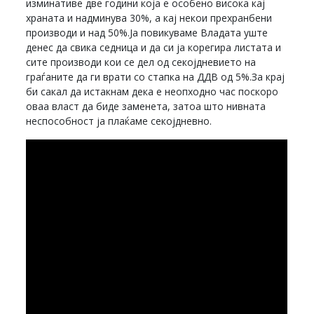
изминативе две години која е особено висока кај
храната и надминува 30%, а кај некои прехранбени
производи и над 50%.Ја повикуваме Владата уште
денес да свика седница и да си ја корегира листата и
сите производи кои се дел од секојдневието на
граѓаните да ги врати со стапка на ДДВ од 5%.За крај
би сакал да истакнам дека е неопходно час поскоро
оваа власт да биде заменета, затоа што нивната
неспособност ја плаќаме секојдневно.