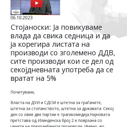
06.10.2023
Стојаноски: Ја повикуваме
влада да свика седница и да
ја корегира листата на
производи со зголемено ДДВ,
сите производи кои се дел од
секојдневната употреба да се
вратат на 5%
Почитувани,
Власта на ДУИ и СДСМ е штетна за граѓаните,
штетна за стопанството, штетна за државата. Секој
ден со овие две партии е трагикомедија.Најновата
претстава од Илинденска број 2 е поврзана со
цените на прехранбените производи. Имено, во