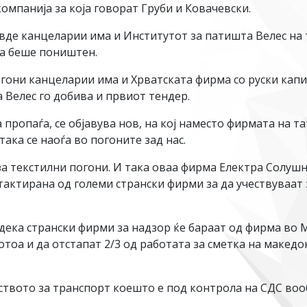
омпанија за која говорат Груби и Ковачевски.
вде канцеларии има и Институтот за патишта Велес на 
ка беше поништен.
гони канцеларии има и Хрватската фирма со руски капит
 Велес го добива и првиот тендер.
ропаѓа, се објавува нов, на кој наместо фирмата на тат
 така се наоѓа во погоните зад нас.
за текстилни погони. И така оваа фирма Електра Солушн
тактирана од големи странски фирми за да учествуваат
 дека странски фирми за надзор ќе бараат од фирма во
потоа и да отстапат 2/3 од работата за сметка на маке
ството за транспорт коешто е под контрола на СДС воо