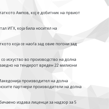
таткото Ампов, кој е добитник на првиот
ал ИГХ, која била носител на
кото која се наоѓа зад овие погони зад
 со искуство во производство на долна
 заедно на тендерот вреден 22 милиони
 Македонија производител на долна
донските партнери производители на долна
бичаено издава лиценци за надзор за 5