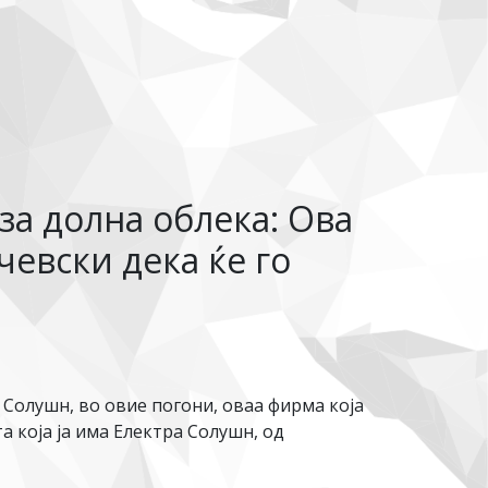
за долна облека: Ова
чевски дека ќе го
 Солушн, во овие погони, оваа фирма која
а која ја има Електра Солушн, од