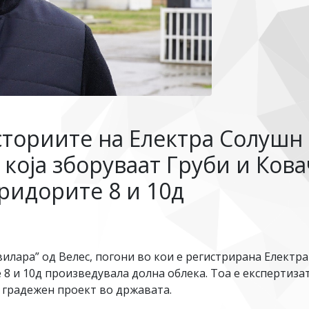
ториите на Електра Солушн 
 која зборуваат Груби и Кова
ридорите 8 и 10д
илара” од Велес, погони во кои е регистрирана Електра
8 и 10д произведувала долна облека. Тоа е експертизат
т градежен проект во државата.