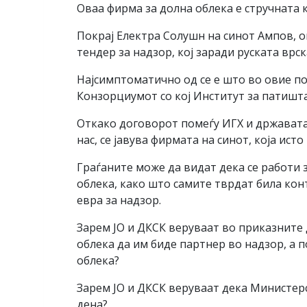
Оваа фирма за долна облека е стручната к
Покрај Електра Солушн на синот Ампов, о
тендер за надзор, кој заради руската врс
Најсимптоматично од се е што во овие по
Конзорциумот со кој Институт за патишта
Откако договорот помеѓу ИГХ и државата п
нас, се јавува фирмата на синот, која исто
Граѓаните може да видат дека се работи 
облека, како што самите тврдат била кон
евра за надзор.
Зарем ЈО и ДКСК веруваат во приказните
облека да им биде партнер во надзор, а 
облека?
Зарем ЈО и ДКСК веруваат дека Министер
дена?