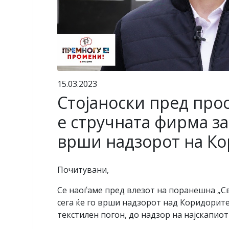
15.03.2023
Стојаноски пред прос
е стручната фирма за
врши надзорот на Ко
Почитувани,
Се наоѓаме пред влезот на поранешна „Св
сега ќе го врши надзорот над Коридорите 
текстилен погон, до надзор на најскапио