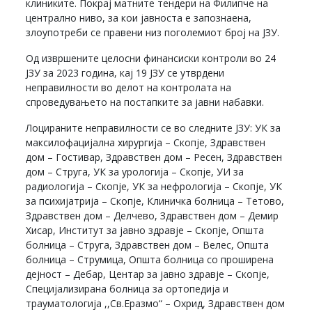
клиниките. Покрај матните тендери на Филипче на
централно ниво, за кои јавноста е запознаена,
злоупотреби се правени низ поголемиот број на ЈЗУ.
Од извршените целосни финансиски контроли во 24
ЈЗУ за 2023 година, кај 19 ЈЗУ се утврдени
неправилности во делот на контролата на
спроведувањето на постапките за јавни набавки.
Лоцираните неправилности се во следните ЈЗУ: УК за
максилофацијална хирургија – Скопје, Здравствен
дом – Гостивар, Здравствен дом – Ресен, Здравствен
дом – Струга, УК за урологија – Скопје, УИ за
радиологија – Скопје, УК за нефрологија – Скопје, УК
за психијатрија – Скопје, Клиничка болница – Тетово,
Здравствен дом – Делчево, Здравствен дом – Демир
Хисар, Институт за јавно здравје – Скопје, Општа
болница – Струга, Здравствен дом – Велес, Општа
болница – Струмица, Општа болница со проширена
дејност – Дебар, Центар за јавно здравје – Скопје,
Специјализирана болница за ортопедија и
трауматологија ,,Св.Еразмо“ – Охрид, Здравствен дом