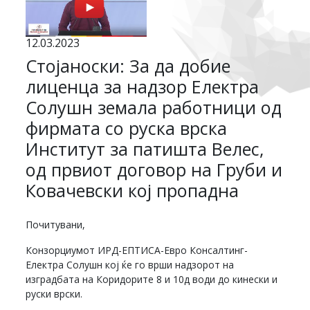
12.03.2023
Стојаноски: За да добие
лиценца за надзор Електра
Солушн земала работници од
фирмата со руска врска
Институт за патишта Велес,
од првиот договор на Груби и
Ковачевски кој пропадна
Почитувани,
Конзорциумот ИРД-ЕПТИСА-Евро Консалтинг-
Електра Солушн кој ќе го врши надзорот на
изградбата на Коридорите 8 и 10д води до кинески и
руски врски.