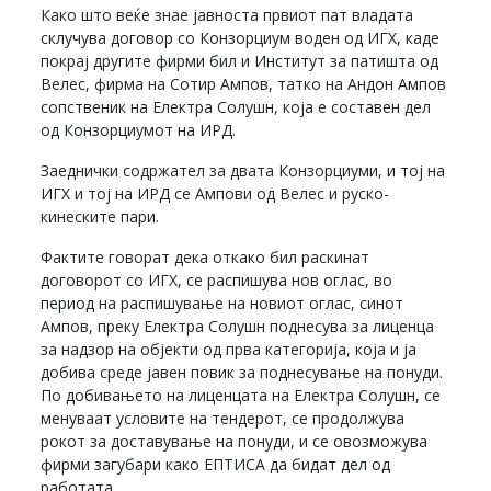
Како што веќе знае јавноста првиот пат владата
склучува договор со Конзорциум воден од ИГХ, каде
покрај другите фирми бил и Институт за патишта од
Велес, фирма на Сотир Ампов, татко на Андон Ампов
сопственик на Електра Солушн, која е составен дел
од Конзорциумот на ИРД.
Заеднички содржател за двата Конзорциуми, и тој на
ИГХ и тој на ИРД се Ампови од Велес и руско-
кинеските пари.
Фактите говорат дека откако бил раскинат
договорот со ИГХ, се распишува нов оглас, во
период на распишување на новиот оглас, синот
Ампов, преку Електра Солушн поднесува за лиценца
за надзор на објекти од прва категорија, која и ја
добива среде јавен повик за поднесување на понуди.
По добивањето на лиценцата на Електра Солушн, се
менуваат условите на тендерот, се продолжува
рокот за доставување на понуди, и се овозможува
фирми загубари како ЕПТИСА да бидат дел од
работата.