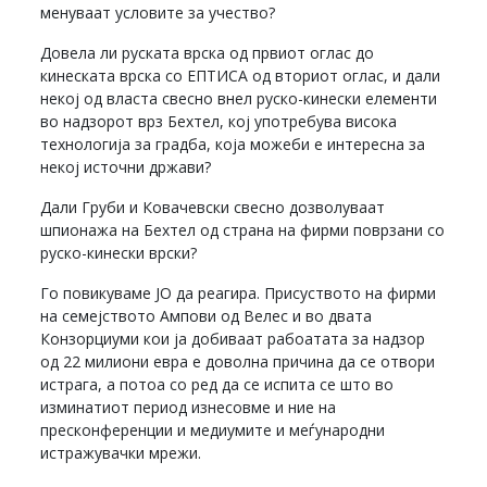
менуваат условите за учество?
Довела ли руската врска од првиот оглас до
кинеската врска со ЕПТИСА од вториот оглас, и дали
некој од власта свесно внел руско-кинески елементи
во надзорот врз Бехтел, кој употребува висока
технологија за градба, која можеби е интересна за
некој источни држави?
Дали Груби и Ковачевски свесно дозволуваат
шпионажа на Бехтел од страна на фирми поврзани со
руско-кинески врски?
Го повикуваме ЈО да реагира. Присуството на фирми
на семејството Ампови од Велес и во двата
Конзорциуми кои ја добиваат рабоатата за надзор
од 22 милиони евра е доволна причина да се отвори
истрага, а потоа со ред да се испита се што во
изминатиот период изнесовме и ние на
пресконференции и медиумите и меѓународни
истражувачки мрежи.