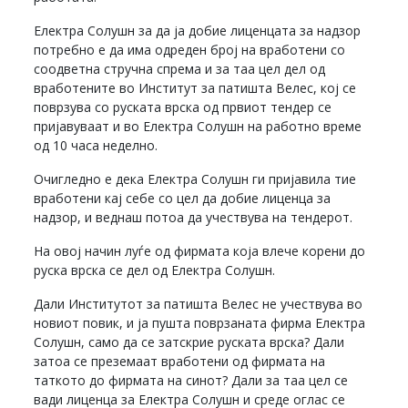
Електра Солушн за да ја добие лиценцата за надзор
потребно е да има одреден број на вработени со
соодветна стручна спрема и за таа цел дел од
вработените во Институт за патишта Велес, кој се
поврзува со руската врска од првиот тендер се
пријавуваат и во Електра Солушн на работно време
од 10 часа неделно.
Очигледно е дека Електра Солушн ги пријавила тие
вработени кај себе со цел да добие лиценца за
надзор, и веднаш потоа да учествува на тендерот.
На овој начин луѓе од фирмата која влече корени до
руска врска се дел од Електра Солушн.
Дали Институтот за патишта Велес не учествува во
новиот повик, и ја пушта поврзаната фирма Електра
Солушн, само да се затскрие руската врска? Дали
затоа се преземаат вработени од фирмата на
таткото до фирмата на синот? Дали за таа цел се
вади лиценца за Електра Солушн и среде оглас се