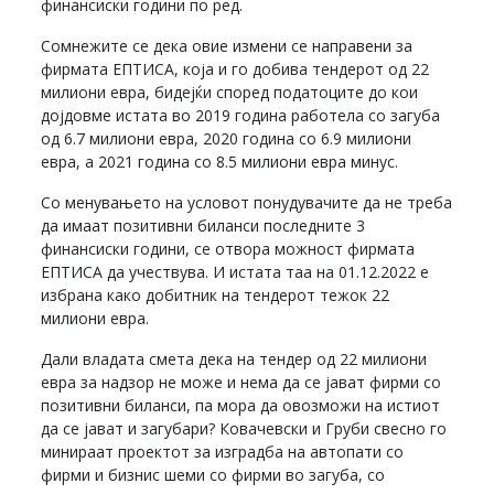
финансиски години по ред.
Сомнежите се дека овие измени се направени за
фирмата ЕПТИСА, која и го добива тендерот од 22
милиони евра, бидејќи според податоците до кои
дојдовме истата во 2019 година работела со загуба
од 6.7 милиони евра, 2020 година со 6.9 милиони
евра, а 2021 година со 8.5 милиони евра минус.
Со менувањето на условот понудувачите да не треба
да имаат позитивни биланси последните 3
финансиски години, се отвора можност фирмата
ЕПТИСА да учествува. И истата таа на 01.12.2022 е
избрана како добитник на тендерот тежок 22
милиони евра.
Дали владата смета дека на тендер од 22 милиони
евра за надзор не може и нема да се јават фирми со
позитивни биланси, па мора да овозможи на истиот
да се јават и загубари? Ковачевски и Груби свесно го
минираат проектот за изградба на автопати со
фирми и бизнис шеми со фирми во загуба, со