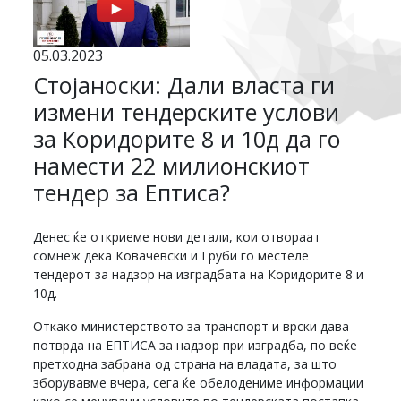
05.03.2023
Стојаноски: Дали власта ги
измени тендерските услови
за Коридорите 8 и 10д да го
намести 22 милионскиот
тендер за Ептиса?
Денес ќе откриеме нови детали, кои отвораат
сомнеж дека Ковачевски и Груби го местеле
тендерот за надзор на изградбата на Коридорите 8 и
10д.
Откако министерството за транспорт и врски дава
потврда на ЕПТИСА за надзор при изградба, по веќе
претходна забрана од страна на владата, за што
зборувавме вчера, сега ќе обелодениме информации