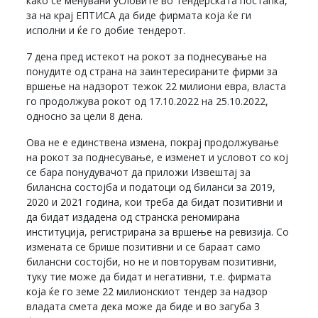
како се менувани условите во тендерската постапка,
за на крај ЕПТИСА да биде фирмата која ќе ги
исполни и ќе го добие тендерот.
7 дена пред истекот на рокот за поднесување на
понудите од страна на заинтересираните фирми за
вршење на надзорот тежок 22 милиони евра, власта
го продолжува рокот од 17.10.2022 на 25.10.2022,
односно за цели 8 дена.
Ова не е единствена измена, покрај продолжување
на рокот за поднесување, е изменет и условот со кој
се бара понудувачот да приложи Извештај за
билансна состојба и податоци од биланси за 2019,
2020 и 2021 година, кои треба да бидат позитивни и
да бидат издадена од странска реномирана
институција, регистрирана за вршење на ревизија. Со
измената се брише позитивни и се бараат само
билансни состојби, но не и повторувам позитивни,
туку тие може да бидат и негативни, т.е. фирмата
која ќе го земе 22 милионскиот тендер за надзор
владата смета дека може да биде и во загуба 3