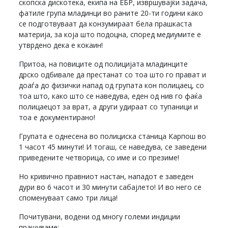
скопска дискотека, екипа на ЕБР, извршувајќи задача,
фатиле група младинци во раните 20-ти години како
се подготвуваат да конзумираат бела прашкаста
материја, за која што подоцна, според медиумите е
утврдено дека е кокаин!
Притоа, на повиците од полицијата младинците
дрско одбивале да престанат со тоа што го прават и
доаѓа до физички напад од групата кон полицаец, со
тоа што, како што се наведува, еден од нив го фаќа
полицаецот за врат, а други удираат со тупаници и
тоа е документирано!
Групата е однесена во полициска станица Карпош во
1 часот 45 минути! И тогаш, се наведува, се заведени
приведените четворица, со име и со презиме!
Но кривично правниот настан, нападот е заведен
дури во 6 часот и 30 минути сабајлето! И во него се
споменуваат само три лица!
Почитувани, водени од многу големи индиции
прашуваме: