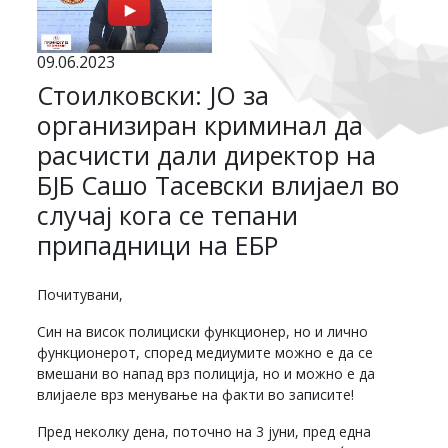
09.06.2023
Стоилковски: ЈО за
организиран криминал да
расчисти дали директор на
БЈБ Сашо Тасевски влијаел во
случај кога се тепани
припадници на ЕБР
Почитувани,
Син на висок полициски функционер, но и лично
функционерот, според медиумите можно е да се
вмешани во напад врз полиција, но и можно е да
влијаеле врз менување на факти во записите!
Пред неколку дена, поточно на 3 јуни, пред една