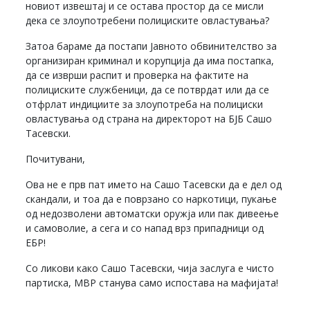
новиот извештај и се остава простор да се мисли
дека се злоупотребени полициските овластувања?
Затоа бараме да постапи Јавното обвинителство за
организиран криминал и корупција да има постапка,
да се изврши распит и проверка на фактите на
полициските службеници, да се потврдат или да се
отфрлат индициите за злоупотреба на полициски
овластувања од страна на директорот на БЈБ Сашо
Тасевски.
Почитувани,
Ова не е прв пат името на Сашо Тасевски да е дел од
скандали, и тоа да е поврзано со наркотици, пукање
од недозволени автоматски оружја или пак дивеење
и самоволие, а сега и со напад врз припадници од
ЕБР!
Со ликови како Сашо Тасевски, чија заслуга е чисто
партиска, МВР станува само испостава на мафијата!