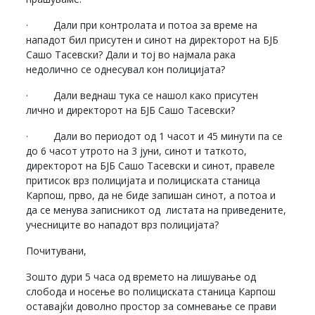
· Дали при контролата и потоа за време на
нападот бил присутен и синот на директорот на БЈБ
Сашо Тасевски? Дали и тој во најмала рака
недолично се однесувал кон полицијата?
· Дали веднаш тука се нашол како присутен
лично и директорот на БЈБ Сашо Тасевски?
· Дали во периодот од 1 часот и 45 минути па се
до 6 часот утрото на 3 јуни, синот и таткото,
директорот на БЈБ Сашо Тасевски и синот, правеле
притисок врз полицијата и полициската станица
Карпош, прво, да не биде запишан синот, а потоа и
да се менува записникот од листата на приведените,
учесниците во нападот врз полицијата?
Почитувани,
Зошто дури 5 часа од времето на лишување од
слобода и носење во полициската станица Карпош
оставајќи доволно простор за сомневање се прави