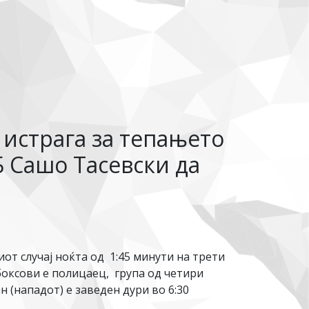
 истрага за тепањето
Б Сашо Тасевски да
иот случај ноќта од 1:45 минути на трети
 боксови е полицаец, група од четири
(нападот) е заведен дури во 6:30