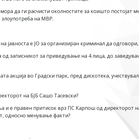
мора да ги расчисти околностите за коишто постојат м
и злоупотреба на МВР.
на јавноста е ЈО за организиран криминал да одговори, 
д записникот за приведување на 4 лица, до заведувањ
 акција во Градски парк, пред дискотека, учествувал 
екторот на БЈБ Сашо Тасевски?
и е правен притисок врз ПС Карпош од директорот на 
јот, односно менување факти?