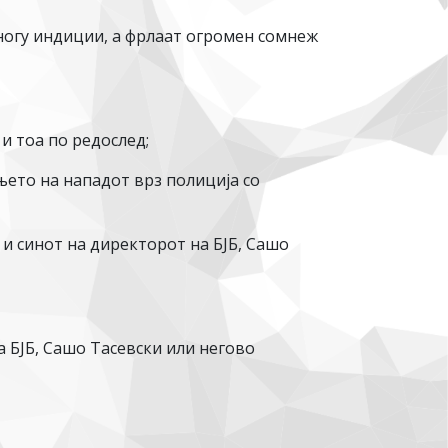
ногу индиции, а фрлаат огромен сомнеж
и тоа по редослед;
ето на нападот врз полиција со
и синот на директорот на БЈБ, Сашо
БЈБ, Сашо Тасевски или негово