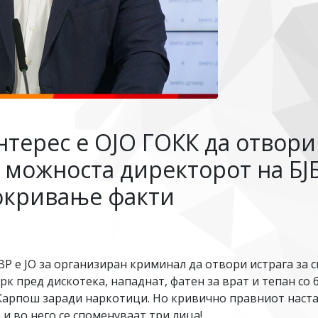
нтерес е ОЈО ГОКК да отвори
 можноста директорот на БЈ
окривање факти
ВР е ЈО за организиран криминал да отвори истрага за с
парк пред дискотека, нападнат, фатен за врат и тепан со
арпош заради наркотици. Но кривично правниот настан 
 и во него се споменуваат три лица!