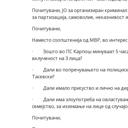
Почитувани, ЈО за организиран криминал 
за партизација, самоволие, неказнивост 
Почитувани,
Наместо соопштенија од МВР, во интерес 
· Зошто во ПС Карпош минуваат 5 часа о
вклученост на 3 лица?
· Дали во попречувањето на полициската
Тасевски?
· Дали имало присуство и лично на дир
· Дали има злоупотреба на овластувања 
семејство, за изземање на лице од случа
Почитувани,