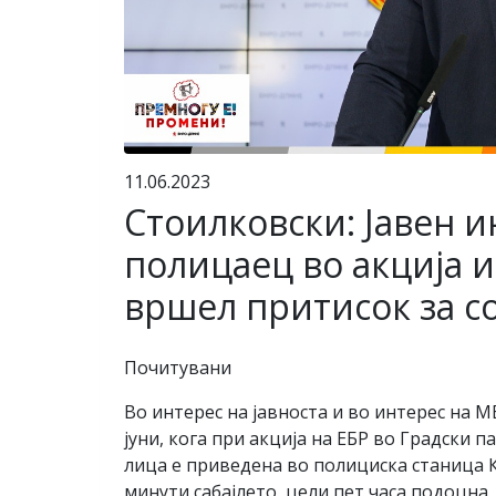
11.06.2023
Стоилковски: Јавен и
полицаец во акција и
вршел притисок за с
Почитувани
Во интерес на јавноста и во интерес на М
јуни, кога при акција на ЕБР во Градски 
лица е приведена во полициска станица К
минути сабајлето, цели пет часа подоцна,