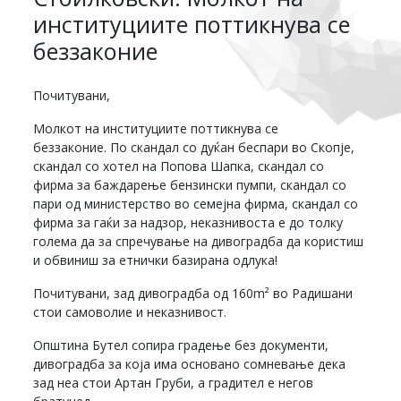
институциите поттикнува се
беззаконие
Почитувани,
Молкот на институциите поттикнува се
беззаконие. По скандал со дуќан беспари во Скопје,
скандал со хотел на Попова Шапка, скандал со
фирма за баждарење бензински пумпи, скандал со
пари од министерство во семејна фирма, скандал со
фирма за гаќи за надзор, неказнивоста е до толку
голема да за спречување на дивоградба да користиш
и обвиниш за етнички базирана одлука!
Почитувани, зад дивоградба од 160m² во Радишани
стои самоволие и неказнивост.
Општина Бутел сопира градење без документи,
дивоградба за која има основано сомневање дека
зад неа стои Артан Груби, а градител е негов