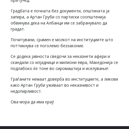
братучед.
Градбата е почната без документи, општината ја
запира, а Артан Груби со партиски соопштенија
обвинува дека на Албанци им се забранувало да
градат.
Почитувани, срамен е молкот на институциите што
поттикнува се поголемо беззаконие.
Се додека јавноста сведочи за неказнети афери и
скандали со илјадници и милиони евра, Македонија се
подлабоко ќе тоне во сиромаштија и иселување!
Граѓаните немаат доверба во институциите, а ликови
како Артан Груби уживаат во неказнивост и
недопирливост.
Ова мора да има крај!