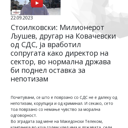
22.09.2023
Стоилковски: Милионерот
Љушев, другар на Ковачевски
од СДС, ја вработил
сопругата како директор на
сектор, во нормална држава
би поднел оставка за
непотизам
Почитувани, се што е поврзано со СДС не е далеку од
непотизам, корупција и од криминал. И секако, сето
тоа поврзано со немање чувство за морална
одговорност.
Во зградата зад мене на Македонски Телеком,
компанија во која голем удел има и државата, седи