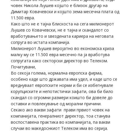
човек Никола Љушев којшто е близок другар на
Димитар Ковачевски и којшто зема месечна плата од
11.500 евра.
Како што не е тајна блискоста на сега милионерот
Љушев со Ковачевски, не е тајна и скандалот со
вработувањето и ѕвездената кариера на неговата
сопруга во истата компанија.
Милионерот Љушев веројатно во економска криза
малку му се 11.500 евра месечно па ја вработува
сопругата како секторски директор во Телеком.
Почитувани,
Во секоја голема, нормална европска фирма,
особено каде што државата има удел, и каде што се
вреднуваат европските норми и би се избегнувале
корупциските и непотистички зафати, ова би било
скандал со огромни размери коишто би довеле до
оставки и повлекување од морални причини.
Секако ако вакви зафати прави првиот човек на
компанијата, генералниот директор, тоа станува
воспоставена практика во компанијата, па вакви
случаи во македоснкиот Телеком има во серија.