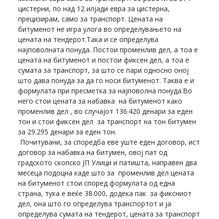
цистерни, по над 12 илјади евра за цистерна,
прецизирам, само за транспорт. Цената на
битуменот не игра улога во определувањето на
цената на тендерот.Така и се определува
најповолната понуда. Постои променлив дел, а тоа е
цената на битуменот и постои фиксен дел, а тоа е
сумата за транспорт, за што се пари односно оној
што дава понуда за да го носи битуменот. Таква е и
формулата при пресметка за најповолна понуда.Во
него стои цената за набавка на битуменот како
променлив дел , во случајот 136.420 денари за еден
тон и стои фиксен дел за транспорт на тон битумен
за 29.295 денари за еден тон.
Почитувани, за споредба еве уште еден договор, ист
договор за набавка на битумен, овој пат од
градското скопско ЈП Улици и патишта, направен два
месеца подоцна каде што за променлив дел цената
на битуменот стои според формулата од една
страна, тука е веќе 38.000, додека пак за фиксниот
дел, она што го определува транспортот и ја
определува сумата на тендерот, цената за транспорт