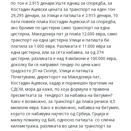
по тон е 2.915 денари.Уште еднаш за споредба, за
Костадин Ацевски цената за транспорт на еден тон
29,295 денари, за Улици и патишта е 2.915 денари, 10
пати повеќе плаќа Костадин Ацевски.И за споредба,
ако броиме по цистерни само транспорт на една
цистерна, Македонија пат ја плаќа 12.000 евра, само
транспорт на една цистерна Улици и патишта би
платила за 1.000 евра. Разликата е 11.000 евра за
една цистерна, или за сета набавка, за од 374
цистерни, разликата е над 4 милиони и 100.000 евра,
доколку би се направил тендер по цени како
градското ЈП на Скопје, Улици и патишта.
Почитувани, директорот на Македонија пат,
Костадин Ацевски, кадар и поранешен пратеник на
СДСМ, мора да каже, по која формула е правена
пресметката за тендерот за набавка на битумен?
Како е возможно, за транспорт да плаќа речиси 4,5
милиони евра. Како е возможно, набавка на битумен,
којшто се набавува најчесто од Србија, Грција и
малку помалку од БиХ, односно патишта со слична
километража, разликата во цена за транспорт за