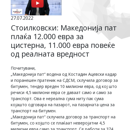
27.07.2022
Стоилковски: Македонија пат
плаќа 12.000 евра за
цистерна, 11.000 евра повеќе
од реалната вредност
Почитувани,
„Македонија пат“ водена од Костадин Ацевски кадар
и поранешен пратеник на СДСМ, склучила договор за
битумен, тендер вреден 10 милиони евра, од кој што
речиси 4,5 милиони евра се даваат само и само за
транспорт. Ова е нереална сума ниту пак сума
којашто одговара на пазарот, на пазарната цена за
транспорт на битумен.
„Македонија пат“ склучила договор за транспорт на
битумен, со којшто се плаќаат неверојатни 4,5
милиони евра само за транспорт. Се работи за 374