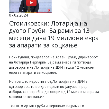
07.02.2024
Стоилковски: Лотарија на
дуото Груби- Бајрами за 13
месеци дава 19 милиони евра
за апарати за коцкање
Почитувани, пријателот на Артан Груби, директорот
на Лотарија Перпарим Бајрами вчера ги потврди
договорите на Лотарија на ДУИ тешки 12 милиони
евра за апарати за коцкање.
Но тоа што недостига од Лотаријата на ДУИ е
одговор зошто во две недели во јануари, пред
избори, се потребни договори од 12 милиони евра за
машини за коцкање?
Тоа што Артан Груби и Перпарим Бајрами го