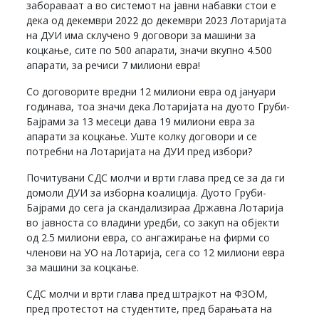
забораваат а во системот на јавни набавки стои е
дека од декември 2022 до декември 2023 Лотаријата
на ДУИ има склучено 9 договори за машини за
коцкање, сите по 500 апарати, значи вкупно 4.500
апарати, за речиси 7 милиони евра!
Со договорите вредни 12 милиони евра од јануари
годинава, тоа значи дека Лотаријата на дуото Груби-
Бајрами за 13 месеци дава 19 милиони евра за
апарати за коцкање. Уште колку договори и се
потребни на Лотаријата на ДУИ пред избори?
Почитувани СДС молчи и врти глава пред се за да ги
домоли ДУИ за изборна коалиција. Дуото Груби-
Бајрами до сега ја скандализираа Државна Лотарија
во јавноста со владини уредби, со закуп на објекти
од 2.5 милиони евра, со ангажирање на фирми со
членови на УО на Лотарија, сега со 12 милиони евра
за машини за коцкање.
СДС молчи и врти глава пред штрајкот на ФЗОМ,
пред протестот на студентите, пред барањата на