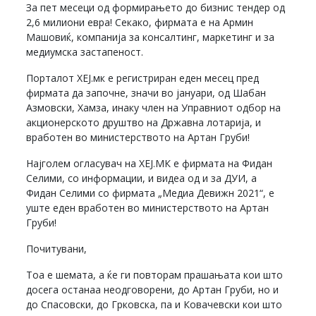
За пет месеци од формирањето до бизнис тендер од
2,6 милиони евра! Секако, фирмата е на Армин
Машовиќ, компанија за консалтинг, маркетинг и за
медиумска застапеност.
Порталот ХЕЈ.мк е регистриран еден месец пред
фирмата да започне, значи во јануари, од Шабан
Азмовски, Хамза, инаку член на Управниот одбор на
акционерското друштво на Државна лотарија, и
вработен во министерството на Артан Груби!
Најголем огласувач на ХЕЈ.МК е фирмата на Фидан
Селими, со информации, и видеа од и за ДУИ, а
Фидан Селими со фирмата „Медиа Девижн 2021“, е
уште еден вработен во министерството на Артан
Груби!
Почитувани,
Тоа е шемата, а ќе ги повторам прашањата кои што
досега останаа неодговорени, до Артан Груби, но и
до Спасовски, до Грковска, па и Ковачевски кои што