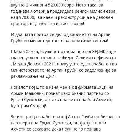
вкупно 2 милиони 520.000 евра. Исто така, за
годинава Лотарија предвидела речиси милион евра,
над 970.000, за наем и реконструкција на деловен
простор, всушност за истиот локал!
И двајцата притоа се дел од кабинетот на Артан
Груби во министерството за политички систем!
Шабан Хамза, всушност отвора портал ХЕЈ.МК каде
главен условно клиент е Фидан Селими со фирмата
„Медиа Девижн 2021“, инаку уште еден вработен во
министерството на Артан Груби, со задолженија за
рекламирање на ДУИ!
Локалот кој што е изнајмен е од фирмата „ХЕЈ“, на
Армин Машовиќ, познат како бизнис партнер со
Ерџан Сулкоски, ортакот на зетот на Али Ахмети,
Куштрим Смајлај!
Значи тројца вработени кај Артан Груби во бизнис со
партнерот на Ерџан Сулкоски, оној којшто Али
Ахмети се сеќавате дека нели не го познава!