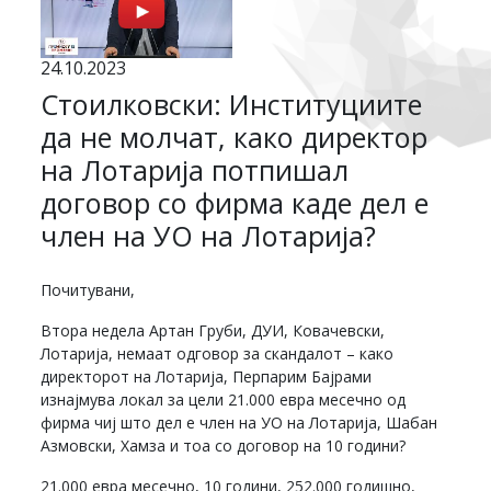
24.10.2023
Стоилковски: Институциите
да не молчат, како директор
на Лотарија потпишал
договор со фирма каде дел е
член на УО на Лотарија?
Почитувани,
Втора недела Артан Груби, ДУИ, Ковачевски,
Лотарија, немаат одговор за скандалот – како
директорот на Лотарија, Перпарим Бајрами
изнајмува локал за цели 21.000 евра месечно од
фирма чиј што дел е член на УО на Лотарија, Шабан
Азмовски, Хамза и тоа со договор на 10 години?
21.000 евра месечно, 10 години, 252.000 годишно,