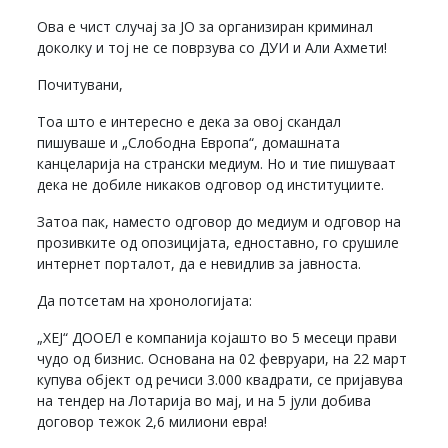
Ова е чист случај за ЈО за организиран криминал
доколку и тој не се поврзува со ДУИ и Али Ахмети!
Почитувани,
Тоа што е интересно е дека за овој скандал
пишуваше и „Слободна Европа“, домашната
канцеларија на странски медиум. Но и тие пишуваат
дека не добиле никаков одговор од институциите.
Затоа пак, наместо одговор до медиум и одговор на
прозивките од опозицијата, едноставно, го срушиле
интернет порталот, да е невидлив за јавноста.
Да потсетам на хронологијата:
„ХЕЈ“ ДООЕЛ е компанија којашто во 5 месеци прави
чудо од бизнис. Основана на 02 февруари, на 22 март
купува објект од речиси 3.000 квадрати, се пријавува
на тендер на Лотарија во мај, и на 5 јули добива
договор тежок 2,6 милиони евра!