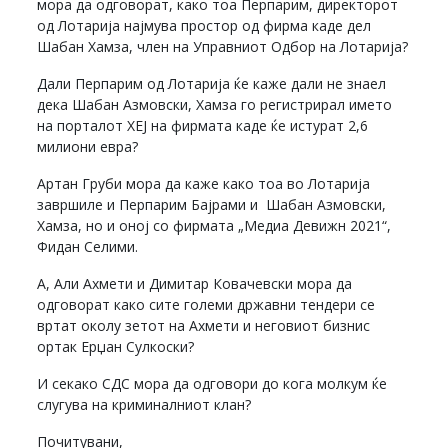
мора да одговорат, како тоа Перпарим, директорот
од Лотарија најмува простор од фирма каде дел
Шабан Хамза, член на Управниот Одбор на Лотарија?
Дали Перпарим од Лотарија ќе каже дали не знаел
дека Шабан Азмовски, Хамза го регистрирал името
на порталот ХЕЈ на фирмата каде ќе истурат 2,6
милиони евра?
Артан Груби мора да каже како тоа во Лотарија
завршиле и Перпарим Бајрами и Шабан Азмовски,
Хамза, но и оној со фирмата „Медиа Девижн 2021“,
Фидан Селими.
А, Али Ахмети и Димитар Ковачевски мора да
одговорат како сите големи државни тендери се
вртат околу зетот на Ахмети и неговиот бизнис
ортак Ерџан Сулкоски?
И секако СДС мора да одговори до кога молкум ќе
слугува на криминалниот клан?
Почитувани,