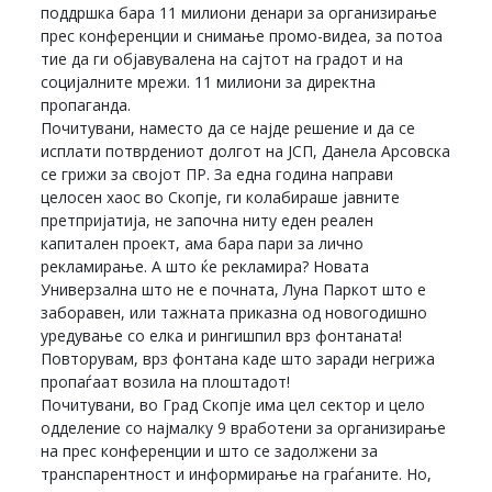
поддршка бара 11 милиони денари за организирање
прес конференции и снимање промо-видеа, за потоа
тие да ги објавувалена на сајтот на градот и на
социјалните мрежи. 11 милиони за директна
пропаганда.
Почитувани, наместо да се најде решение и да се
исплати потврдениот долгот на ЈСП, Данела Арсовска
се грижи за својот ПР. За една година направи
целосен хаос во Скопје, ги колабираше јавните
претпријатија, не започна ниту еден реален
капитален проект, ама бара пари за лично
рекламирање. А што ќе рекламира? Новата
Универзална што не е почната, Луна Паркот што е
заборавен, или тажната приказна од новогодишно
уредување со елка и рингишпил врз фонтаната!
Повторувам, врз фонтана каде што заради негрижа
пропаѓаат возила на плоштадот!
Почитувани, во Град Скопје има цел сектор и цело
одделение со најмалку 9 вработени за организирање
на прес конференции и што се задолжени за
транспарентност и информирање на граѓаните. Но,