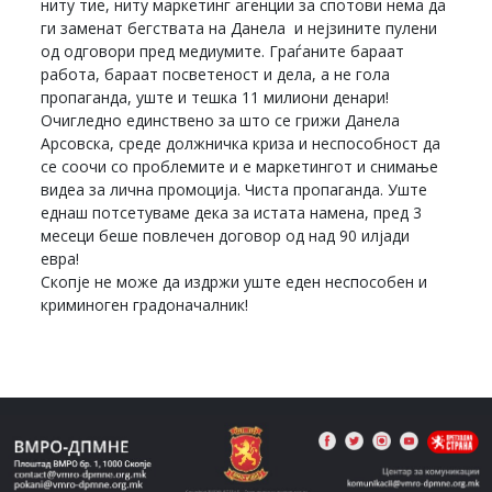
ниту тие, ниту маркетинг агенции за спотови нема да
ги заменат бегствата на Данела и нејзините пулени
од одговори пред медиумите. Граѓаните бараат
работа, бараат посветеност и дела, а не гола
пропаганда, уште и тешка 11 милиони денари!
Очигледно единствено за што се грижи Данела
Арсовска, среде должничка криза и неспособност да
се соочи со проблемите и е маркетингот и снимање
видеа за лична промоција. Чиста пропаганда. Уште
еднаш потсетуваме дека за истата намена, пред 3
месеци беше повлечен договор од над 90 илјади
евра!
Скопје не може да издржи уште еден неспособен и
криминоген градоначалник!