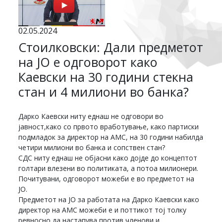
02.05.2024
Стоилковски: Дали предметот
на ЈО е одговорот како
Каевски на 30 години стекна
стан и 4 милиони во банка?
Дарко Каевски ниту еднаш не одговори во
јавност,како со првото вработување, како партиски
подмладок за директор на АМС, на 30 години набилда
четири милиони во банка и сопствен стан?
СДС ниту еднаш не објасни како дојде до концептот
голтари влезени во политиката, а потоа милионери.
Почитувани, одговорот можеби е во предметот на
ЈО.
Предметот на ЈО за работата на Дарко Каевски како
директор на АМС можеби е и поттикот тој толку
ревносно да настапува против членови и