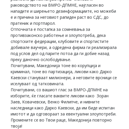
раководството на ВМРО-ДПМНЕ, најгласен во
нападите и ширењето дезинформациите, но можеби
е и причина за неговиот рапиден раст во СДС, до
пратеник и портпарол.
Отпочната е постапка за сомневања за
противзаконско работење и злоупотреба, дека
спортските федерации, клубовите и спортистите
добивале ваучери, а одредена фирма ги реализирала
под услов дел од парите потоа да ги добие назад
преку даночно ослободување.
Почитувани, Македонија тоне во корупција и
криминал, тоне во партизација, ликови како Дарко
Каевски стануваат милионери, а неговите врсници се
иселуваат од татковината.
Почитувани, со вашиот глас за ВМРО-ДПМНЕ на
изборите, ќе гласате ваквите ликови како Зоран
Заев, Ковачевски, Венко Филипче, и нивните
наследници како Дарко Каевски, да им биде испитан
имотот и да одговораат за евентуални злоупотреби.
Промените се во Твои раце, Македонија повторно
твоја!