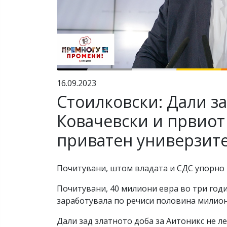
16.09.2023
Стоилковски: Дали за
Ковачевски и првиот
приватен универзите
Почитувани, штом владата и СДС упорно м
Почитувани, 40 милиони евра во три год
заработувала по речиси половина милион
Дали зад златното доба за Аитоникс не 