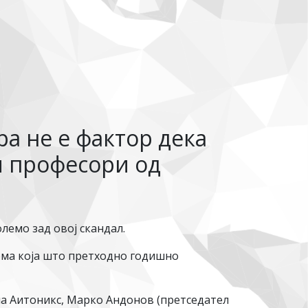
ра не е фактор дека
и професори од
лемо зад овој скандал.
рма која што претходно годишно
на Аитоникс, Марко Андонов (претседател