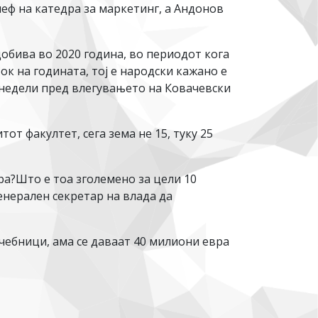
шеф на катедра за маркетинг, а Андонов
обива во 2020 година, во периодот кога
к на годината, тој е народски кажано е
у недели пред влегувањето на Ковачевски
от факултет, сега зема не 15, туку 25
вра?Што е тоа зголемено за цели 10
енерален секретар на влада да
чебници, ама се даваат 40 милиони евра