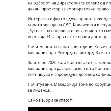
на одборот на директори) се колеги од п
декан, професор за корпоративно право.
Интересен е фактот дека првиот рекорден
новата ѕвезда на СДС, Ковачевски влегув
„бутнат” па направен е нов тендер, со с
во влада. И за прв пат се прави договор 
Почитувани, по само три години, Ковачевс
милиони евра. Рекорд, па рекорд. За иста
Зошто во 2020 кога Ковачевски е заменик 
милиони евра разлика,освен што Ковачев
потпишува и спроведува договор со фирм
Почитувани, Македонија тоне во корупциј
за лиценци.
Само избори се спасот!