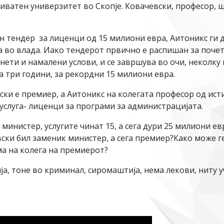
риватен универзитет во Скопје. Ковачевски, професор, 
 тендер за лиценци од 15 милиони евра, Аитоникс ги д
а во влада. Иако тендерот првично е распишан за почето
менети и намалени услови, и се завршува во очи, неколк
за три години, за рекордни 15 милиони евра.
ки е премиер, а Аитоникс на колегата професор од истит
 услуга- лиценци за програми за администрацијата.
министер, услугите чинат 15, а сега дури 25 милиони е
ски бил заменик министер, а сега премиер?Како може г
а на колега на премиерот?
а, тоне во криминал, сиромаштија, нема лекови, ниту у