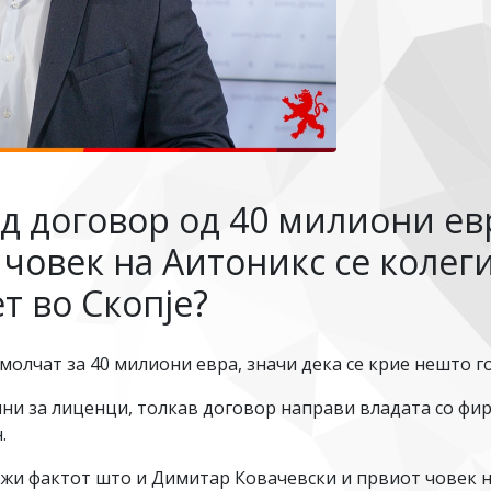
д договор од 40 милиони ев
 човек на Аитоникс се колег
т во Скопје?
олчат за 40 милиони евра, значи дека се крие нешто го
ини за лиценци, толкав договор направи владата со фи
.
лежи фактот што и Димитар Ковачевски и првиот човек 