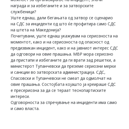
награда и за избеганите и за затворските
службеници?
Уште еднаш, дали бегањата од затвор се сценарио
на СДС за инциденти од што ќе профитира само СДС
на штета на Македонија?
Почитувани, уште еднаш укажувам на сериозноста на
моментот, како и на сериозноста од опасност од
предизвикан инцидент, како и на јавниот интерес СДС
да одговори на овие прашања. МВР мора сериозно
да пристапи и избеганите да ги врати зад решетки, а
министерот Тупанчевски да преземе сериозни мерки
и санкции во затворската администрација. СДС,
Спасовски и Тупанчевски не смеат да одмолчат на
овие прашања. Состојбата којашто ја креираше СДС
е пресериозна за да се тераат теснопартиските
интереси.
Одговорноста за спречување на инциденти има само
и само власта.