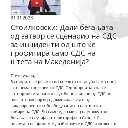
31.01.2023
Стоилковски: Дали бегањата
од затвор се сценарио на СДС
за инциденти од што ќе
профитира само СДС на
штета на Македонија?
Почитувани,
Затворите се решето во кое што останува само оној
што нема конекции со СДС. Одговорни за тоа се
затворските управи и служби поставени од СДС во
чија што хиерархија доминираат луѓе од
таканареченото обезбедување на партиските
собири на СДС. Во само еден месец најмалку три
бегања се случија на територија на Скопје. Се
посочува на врски меѓу избеганите и СДС, а молкот и