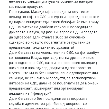
немањето санкции упатува на сомнеж за намерни
системски пропусти.
Почитувани, Македонија е во еден многу тежок
период во којшто СДС ја втурна и период во којшто и
од најмал инцидент единствен бенефит ќе има токму
СДС на сметка на длабоки сериозни последици за
државата. Оттука, од јавен интерес е СДС и владата
да одговорат дали станува збор за смислено
сценарио во коешто побегнатите се пуштени да
предизвикаат инциденти во државата?
Дали бегствата на човек, член на СДС, со фотоалбум
со половина Влада, претседател на држава и цело
раководство на СДС, како и на поранешен полицаец-
насилник и наркодилер, двајцата од затворот во
Шутка, што мина без никаква јавна одговорност или
санкција, не се намерни пропусти, за теснопартиски
интереси на СДС, дали не се побегнати за да можеби
предизвикаат, исценираат или организираат
инцидент на 4 февруари?
Дали бегството без последици за затворската
служба и администрација, без одговорност со
можност за организирање на инцидент, значи