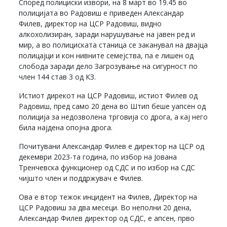
Според полициски извори, на 8 март во 19.45 во
полицијата во Радовиш е приведен Александар
Филев, директор на ЦСР Радовиш, видно
алкохолизиран, заради нарушување на јавен ред и
мир, а во полициската станица се заканувал на двајца
полицајци и кон нивните семејства, па е лишен од
слобода заради дело Загрозување на сигурност по
член 144 став 3 од КЗ.
Истиот дирекот на ЦСР Радовиш, истиот Филев од
Радовиш, пред само 20 дена во Штип беше уапсен од
полиција за недозволена трговија со дрога, а кај него
била најдена опојна дрога.
Почитувани Александар Филев е директор на ЦСР од
декември 2023-та година, по избор на Јована
Тренчевска функционер од СДС и по избор на СДС
чијшто член и поддржувач е Филев.
Ова е втор тежок инцидент на Филев, Директор на
ЦСР Радовиш за два месеци. Во неполни 20 дена,
Александар Филев директор од СДС, е апсен, прво