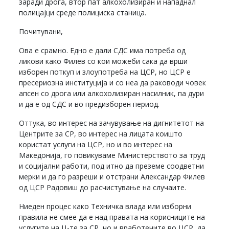
заради дрога, втор пат алкохолизиран и нападнал
полицајци среде полициска станица.
Почитувани,
Ова е срамно. Едно е дали СДС има потреба од
ликови како Филев со кои можеби сака да врши
изборен поткуп и злоупотреба на ЦСР, но ЦСР е
пресериозна институција и со неа да раководи човек
апсен со дрога или алкохолизиран насилник, па дури
и да е од СДС и во предизборен период.
Оттука, во интерес на зачувување на дигнитетот на
Центрите за СР, во интерес на лицата коишто
користат услуги на ЦСР, но и во интерес на
Македонија, го повикуваме Министерството за труд
и социјални работи, под итно да преземе соодветни
мерки и да го разреши и отстрани Александар Филев
од ЦСР Радовиш до расчистување на случаите.
Ниеден процес како Техничка влада или изборни
правила не смее да е над правата на корисниците на
услугите на Ц-те за СР, но и вработените во ЦСР, да