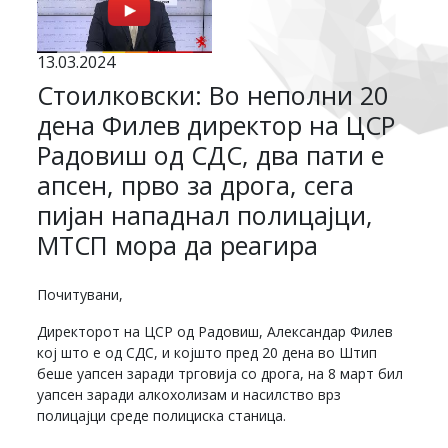
13.03.2024
Стоилковски: Во неполни 20
дена Филев директор на ЦСР
Радовиш од СДС, два пати е
апсен, прво за дрога, сега
пијан нападнал полицајци,
МТСП мора да реагира
Почитувани,
Директорот на ЦСР од Радовиш, Александар Филев
кој што е од СДС, и којшто пред 20 дена во Штип
беше уапсен заради трговија со дрога, на 8 март бил
уапсен заради алкохолизам и насилство врз
полицајци среде полициска станица.