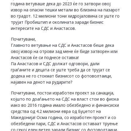
година ветуваше дека до 2023 ќе го затвори овој
извор на опасни тешки метали во близина на пазарот
во градот. 12 милиони тони хидројаловина се уште го
трујат Пробиштип и околината заради бизнис
интересите на СДС и Анастасов.
Почитувани,
Главното ветување на СДС и Анастасов беше дека
овој извор на отрови зад мене ќе биде затворен или
Анастасов ќе си поднесе оставка!
Па Анастасов и СДС должат одговори, дали
граѓаните и децата се уште треба да се трујат се
додека не го стокмат бизнисот со фотоволтаици,
најавен на денот на рударите?
Почитувани, постои изработен проект за санација,
којшто по доаѓањето на СДС на власт стои во фиока
иако во 2016 година имало обезбедено и финансиски
средства од 4.2 милиони евра од Буџетот на
Македонија! Осма година, со изработен проект и со
обезбедени пари, СДС и Анастасов оставаат труење
со секој еден ветер заради бизнис со фотоволтаици.