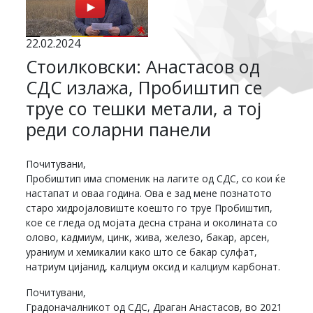
22.02.2024
Стоилковски: Анастасов од
СДС излажа, Пробиштип се
труе со тешки метали, а тој
реди соларни панели
Почитувани,
Пробиштип има споменик на лагите од СДС, со кои ќе
настапат и оваа година. Ова е зад мене познатото
старо хидројаловиште коешто го труе Пробиштип,
кое се гледа од мојата десна страна и околината со
олово, кадмиум, цинк, жива, железо, бакар, арсен,
ураниум и хемикалии како што се бакар сулфат,
натриум цијанид, калциум оксид и калциум карбонат.
Почитувани,
Градоначалникот од СДС, Драган Анастасов, во 2021