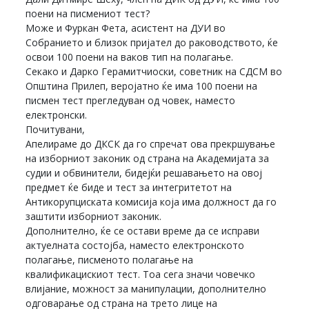
поени на писмениот тест?
Може и Фуркан Фета, асистент на ДУИ во
Собранието и близок пријател до раководството, ќе
освои 100 поени на ваков тип на полагање.
Секако и Дарко Герамитчиоски, советник на СДСМ во
Општина Прилеп, веројатно ќе има 100 поени на
писмен тест прегледуван од човек, наместо
електронски.
Почитувани,
Апелираме до ДКСК да го спречат ова прекршување
на изборниот законик од страна на Академијата за
судии и обвинители, бидејќи решавањето на овој
предмет ќе биде и тест за интегритетот на
Антикорупциската комисија која има должност да го
заштити изборниот законик.
Дополнително, ќе се остави време да се исправи
актуелната состојба, наместо електронското
полагање, писменото полагање на
квалификацискиот тест. Тоа сега значи човечко
влијание, можност за манипулации, дополнително
одговарање од страна на трето лице на