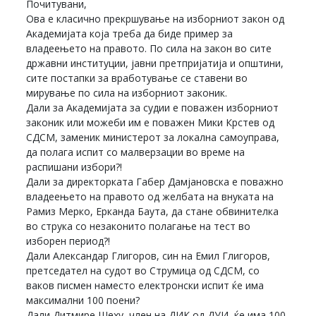
Почитувани,
Ова е класично прекршување на изборниот закон од
Академијата која треба да биде пример за
владеењето на правото. По сила на закон во сите
државни институции, јавни претпријатија и општини,
сите постапки за вработување се ставени во
мирување по сила на изборниот законик.
Дали за Академијата за судии е поважен изборниот
законик или можеби им е поважен Мики Крстев од
СДСМ, заменик министерот за локална самоуправа,
да полага испит со малверзации во време на
распишани избори?!
Дали за директорката Габер Дамјановска е поважно
владеењето на правото од желбата на внуката на
Рамиз Мерко, Ерканда Баута, да стане обвинителка
во струка со незаконито полагање на тест во
изборен период?!
Дали Александар Глигоров, син на Емил Глигоров,
претседател на судот во Струмица од СДСМ, со
ваков писмен наместо електронски испит ќе има
максимални 100 поени?
Дали Дитмире Шеху, член на ДИК од ДУИ, ќе има 100