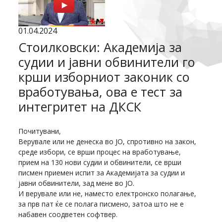
01.04.2024
Стоилковски: Академија за
судии и јавни обвинители го
крши изборниот законик со
вработувања, ова е тест за
интегритет на ДКСК
Почитувани,
Верувале или не денеска во ЈО, спротивно на закон,
среде избори, се врши процес на вработување,
прием на 130 нови судии и обвинители, се врши
писмен приемен испит за Академијата за судии и
јавни обвинители, зад мене во ЈО.
И верувале или не, наместо електронско полагање,
за прв пат ќе се полага писмено, затоа што не е
набавен соодветен софтвер.