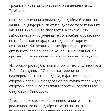
Градиме и нова детска градинка за дечињата од
Трубарево.
Сите 6800 ученици и оваа година добија бесплатна
училишна униформа, ги стипендираме талентираните
ученици и учениците спортисти, а секако не ги
заборавивме ниту учениците со посебни образовани
потреби за кои покрај стипендиите отворивме
сензорни соби, реализиравме бројни програми и
активности врз основа на кој општина Гази Баба е
прогласена за најинклузивна општина во Македонија.
Историски развој бележи и спортот во општина Гази
Баба. Изградивме 27 спортски терени на
најсовремена тартан подлога, 6 фитнес зони, 4
спортски терени на подлога од вештачка трева и два
спортски терени со различни спортски содржини во
Стајковци и Хиподром.
Рекордно високо ниво се и инвестициите кои ги
реализиравме во подобрување на патната
инфраструктура. Асфалтиравме повеќе од 150