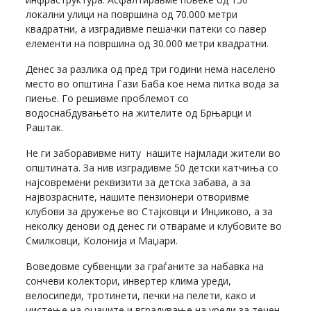
локални улици на површина од 70.000 метри
квадратни, а изградивме пешачки патеки со павер
елементи на површина од 30.000 метри квадратни.
Денес за разлика од пред три години нема населено
место во општина Гази Баба кое нема питка вода за
пиење. Го решивме проблемот со
водоснабдувањето на жителите од Брњарци и
Раштак.
Не ги заборавивме ниту нашите најмлади жители во
општината. За нив изградивме 50 детски катчиња со
најсовремени реквизити за детска забава, а за
највозрасните, нашите пензионери отворивме
клубови за дружење во Стајковци и Инџиково, а за
неколку денови од денес ги отвараме и клубовите во
Смилковци, Колонија и Маџари.
Воведовме субвенции за граѓаните за набавка на
сончеви колектори, инвертер клима уреди,
велосипеди, тротинети, печки на пелети, како и
чистење на оџаците и вградување на уреди за течен