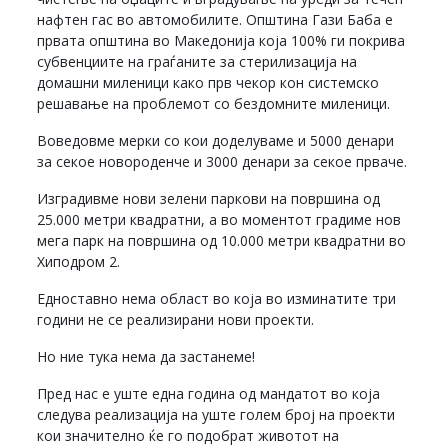
нафтен гас во автомобилите. Општина Гази Баба е
првата општина во Македонија која 100% ги покрива
субвенциите на граѓаните за стерилизација на
домашни миленици како прв чекор кон системско
решавање на проблемот со бездомните миленици.
Воведовме мерки со кои доделуваме и 5000 денари
за секое новороденче и 3000 денари за секое прваче.
Изградивме нови зелени паркови на површина од
25.000 метри квадратни, а во моментот градиме нов
мега парк на површина од 10.000 метри квадратни во
Хиподром 2.
Едноставно нема област во која во изминатите три
години не се реализирани нови проекти.
Но ние тука нема да застанеме!
Пред нас е уште една година од мандатот во која
следува реализација на уште голем број на проекти
кои значително ќе го подобрат животот на