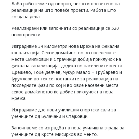
Баба работевме одговорно, чесно и посветено на
реализација на што повеќе проекти. Работа што
создава дела!
Реализирани или започнати со реализација се 520
нови проекти.
Изградивме 34 километри нова мрежа на фекална
канализација. Секое домаќинство во населените
места Смилковци и Страчинци добија приклучок на
фекална канализација, додека во населените места
Црешево, Гоце Делчев, Чукур Маало – Трубарево и
Јурумлери во тек се постапките за реализација на
последните фази по кој и во овие населени места
секое домаќинство ќе добие приклучок на нова
мрежа.
Изградивме две нови училишни спортски сали за
учениците од Булачани и Стајковци.
Започнавме со изградба на нова училишна зграда за
учениците од Крсте Мисирков во Ченто.