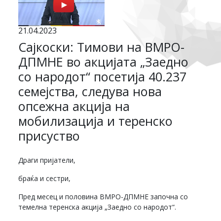
21.04.2023
Сајкоски: Тимови на ВМРО-
ДПМНЕ во акцијата „Заедно
со народот“ посетија 40.237
семејства, следува нова
опсежна акција на
мобилизација и теренско
присуство
Драги пријатели,
браќа и сестри,
Пред месец и половина ВМРО-ДПМНЕ започна со
темелна теренска акција „Заедно со народот“.