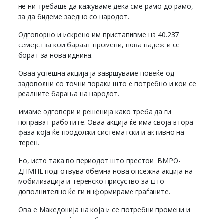
не ни требаше да кажуваме дека сме рамо до рамо,
за да бидеме заедно со народот.
Одговорно и искрено им пристапивме на 40.237
семејства кои бараат промени, нова надеж и се
борат за нова иднина.
Оваа успешна акција ја завршуваме повеќе од
задоволни со точни пораки што е потребно и кои се
реалните барања на народот.
Имаме одговори и решенија како треба да ги
поправат работите. Оваа акција ќе има своја втора
фаза која ќе продолжи систематски и активно на
терен.
Но, исто така во периодот што престои ВМРО-
ДПМНЕ подготвува обемна нова опсежна акција на
мобилизација и теренско присуство за што
дополнително ќе ги информираме граѓаните.
Ова е Македонија на која и се потребни промени и