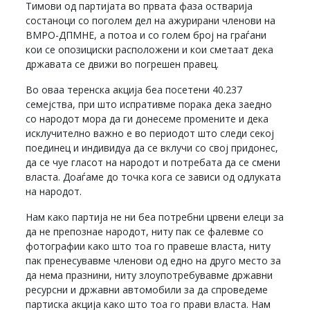
Тимови од партијата во првата фаза остварија
состаноци со поголем дел на ажурирани членови на
ВМРО-ДПМНЕ, а потоа и со голем број на граѓани
кои се опозициски расположени и кои сметаат дека
државата се движи во погрешен правец.
Во оваа теренска акција беа посетени 40.237
семејства, при што испративме порака дека заедно
со народот мора да ги донесеме промените и дека
исклучително важно е во периодот што следи секој
поединец и индивидуа да се вклучи со свој придонес,
да се чуе гласот на народот и потребата да се смени
власта. Доаѓаме до точка кога се зависи од одлуката
на народот.
Нам како партија не ни беа потребни црвени елеци за
да не препознае народот, ниту пак се фалевме со
фотографии како што тоа го правеше власта, ниту
пак пренесувавме членови од едно на друго место за
да нема празнини, ниту злоупотребувавме државни
ресурсни и државни автомобили за да спроведеме
партиска акција како што тоа го прави власта. Нам