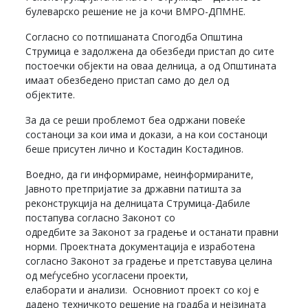
булеварско решение не ја кочи ВМРО-ДПМНЕ.
Согласно со потпишаната Спогодба Општина
Струмица е задолжена да обезбеди пристап до сите
постоечки објекти на оваа делница, а од Општината
имаат обезбедено пристап само до дел од
објектите.
За да се реши проблемот беа одржани повеќе
состаноци за кои има и докази, а на кои состаноци
беше присутен лично и Костадин Костадинов.
Воедно, да ги информираме, неинформираните,
Јавното претпријатие за државни патишта за
реконструкција на делницата Струмица-Дабиле
постапува согласно Законот со
одредбите за Законот за градење и останати правни
норми. Проектната документација е изработена
согласно Законот за градење и претставува целина
од мeѓуceбно усогласени проекти,
елаборати и анализи. Основниот проект со кој е
дадено техничкото решение на градба и нејзината