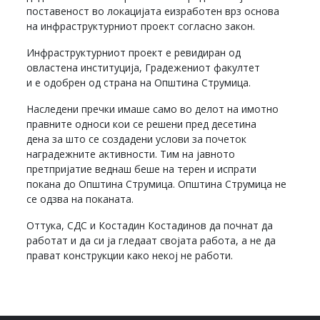
поставеност во локацијата еизработен врз основа
на инфраструктурниот проект согласно закон.
Инфраструктурниот проект е ревидиран од
овластена институција, Градежениот факултет
и е одобрен од страна на Општина Струмица.
Наследени пречки имаше само во делот на имотно
правните односи кои се решени пред десетина
дена за што се создадени услови за почеток
наградежните активности. Тим на јавното
претпријатие веднаш беше на терен и испрати
покана до Општина Струмица. Општина Струмица не
се одзва на поканата.
Оттука, СДС и Костадин Костадинов да почнат да
работат и да си ја гледаат својата работа, а не да
прават конструкции како некој не работи.