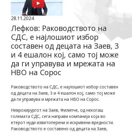
28.11.2024
Лефков: Раководството на
СДС, е најлошиот избор
составен од децата на Заев, 3
и 4 ешалон кој, само тој може
да ги управува и мрежата на
НВО на Сорос
Раководството на СДС, е најлошиот избор составен
од децата на Заев, 3 и 4 ешалон кој, само тој може
да ги управува и мрежата на НВО на Сорос.
Неврохирургот на Заев, Филипче, од некогаш
големата СДС, сега направи компанија која во
етерот нуди извитоперени и искривени вредности.
Раководството е составено од децата на Заев,