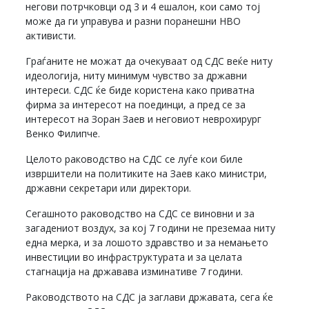
негови потрчковци од 3 и 4 ешалон, кои само тој
може да ги управува и разни поранешни НВО
активисти.
Граѓаните не можат да очекуваат од СДС веќе ниту
идеологија, ниту минимум чувство за државни
интереси. СДС ќе биде користена како приватна
фирма за интересот на поединци, а пред се за
интересот на Зоран Заев и неговиот неврохирург
Венко Филипче.
Целото раководство на СДС се луѓе кои биле
извршители на политиките на Заев како министри,
државни секретари или директори.
Сегашното раководство на СДС се виновни и за
загадениот воздух, за кој 7 години не преземаа ниту
една мерка, и за лошото здравство и за немањето
инвестиции во инфраструктурата и за целата
стагнација на државава изминативе 7 години.
Раководството на СДС ја заглави државата, сега ќе