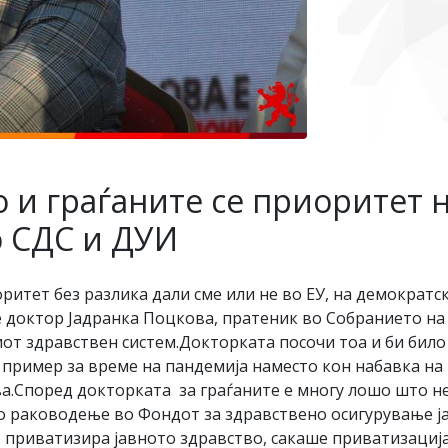
 и граѓаните се приоритет н
со СДС и ДУИ
ритет без разлика дали сме или не во ЕУ, на демократ
е доктор Јадранка Поцкова, пратеник во Собранието на
т здравствен систем.Докторката посочи тоа и би било 
а пример за време на пандемија наместо кон набавка н
а.Според докторката за граѓаните е многу лошо што н
о раководење во Фондот за здравствено осигурување ја
го приватизира јавното здравство, сакаше приватизациј