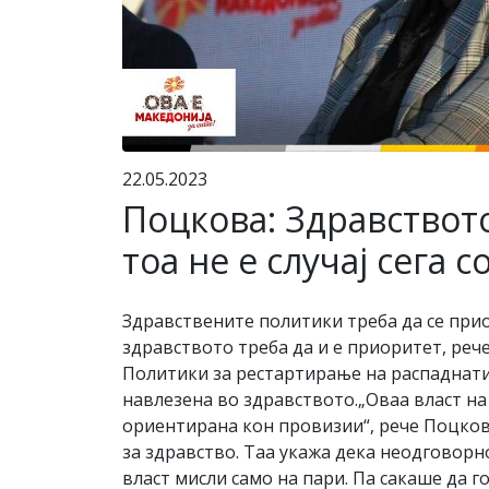
22.05.2023
Поцкова: Здравството
тоа не е случај сега 
Здравствените политики треба да се прио
здравството треба да и е приоритет, реч
Политики за рестартирање на рaспаднатио
навлезена во здравството.„Оваа власт н
ориентирана кон провизии“, рече Поцков
за здравство. Таа укажа дека неодговорн
власт мисли само на пари. Па сакаше да 