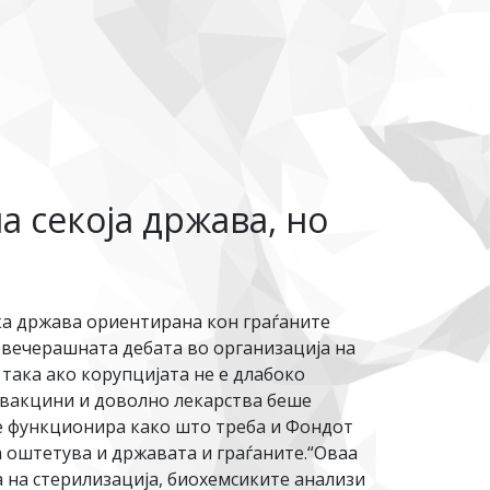
а секоја држава, но
ска држава ориентирана кон граѓаните
 вечерашната дебата во организација на
така ако корупцијата не е длабоко
а вакцини и доволно лекарства беше
е функционира како што треба и Фондот
 оштетува и државата и граѓаните.“Оваа
а на стерилизација, биохемсиките анализи