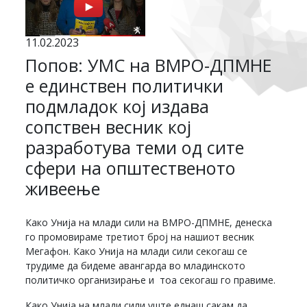
11.02.2023
Попов: УМС на ВМРО-ДПМНЕ
е единствен политички
подмладок кој издава
сопствен весник кој
разработува теми од сите
сфери на општественото
живеење
Како Унија на млади сили на ВМРО-ДПМНЕ, денеска
го промовираме третиот број на нашиот весник
Мегафон. Како Унија на млади сили секогаш се
трудиме да бидеме авангарда во младинското
политичко организирање и тоа секогаш го правиме.
Како Унија на млади сили уште еднаш сакам да