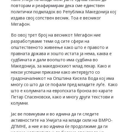
повторам и реафирмирам дека сме единствен
политички подмладок во Република Македонија кој
издава свој сопствен весник. Тоа е весниког
Мегафон.
Во овој трет број на весникот Мегафон ние
разработуваме теми од сите сфери на
општественото живеење како што е правото и
правната држава и зошто истата ја нема, каква е
судбината и дали воопшто има судбина во
Македонија, за македонскиот млад лекар. Како и
некои успешни приказни како интервјуто со
градоначалникот на Општина Кисела Вода кој има
многу со што да се пофали пред младите луѓе. Како
што е колумната на европската бронза во карате
Петар Спасеновски, како и многу други текстови и
колумни.
Јас ве повикувам и во иднина да ги следите
активностите на Унијата на млади сили на ВМРО-
ДПМНЕ, а ние и во иднина ќе продолжиме да ги