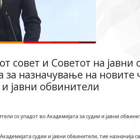
т совет и Советот на јавни 
а за назначување на новите 
 и јавни обвинители
ители со упадот во Академијата за судии и јавни обви
Академијата судии и јавни обвинители, тие назначија с