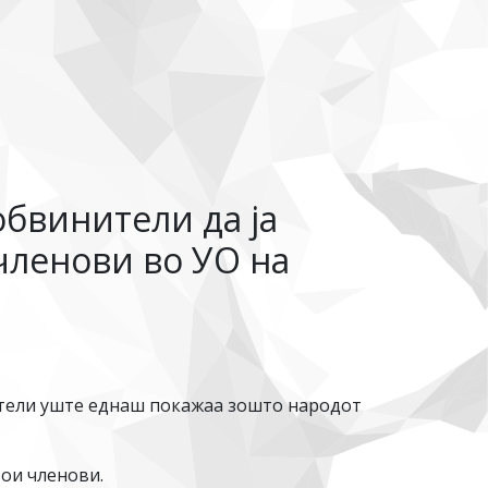
обвинители да ја
членови во УО на
нители уште еднаш покажаа зошто народот
вои членови.