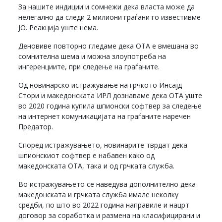
За нашите индиции и сомнежи дека власта може да
нелегално да следи 2 милиони граѓани го известивме
ЈО. Реакција уште нема.
Деновиве повторно гледаме дека ОТА е вмешана во
сомнителна шема и можна злоупотреба на
ингеренциите, при следење на граѓаните.
Од новинарско истражување на грчкото Инсајд
Стори и македонската ИРЛ дознаваме дека ОТА уште
во 2020 година купила шпионски софтвер за следење
на интернет комуникацијата на граѓаните наречен
Предатор.
Според истражувањето, новинарите тврдат дека
шпионскиот софтвер е набавен како од
македонската ОТА, така и од грчката служба.
Во истражувањето се наведува дополнително дека
македонската и грчката служба имале неколку
средби, по што во 2022 година направиле и нацрт
договор за соработка и размена на класифицирани и