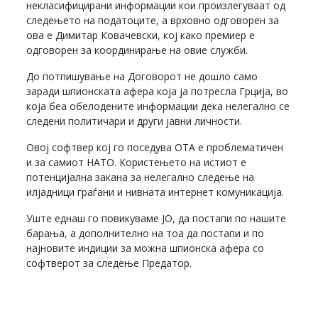
некласифицирани информации кои произлегуваат од
следењето на податоците, а врховно одговорен за
ова е Димитар Ковачевски, кој како премиер е
одговорен за координирање на овие служби.
До потпишување на Договорот не дошло само
заради шпионската афера која ја потресла Грција, во
која беа обелодените информации дека нелегално се
следени политичари и други јавни личности.
Овој софтвер кој го поседува ОТА е проблематичен
и за самиот НАТО. Користењето на истиот е
потенцијална закана за нелегално следење на
илјадници граѓани и нивната интернет комуникација.
Уште еднаш го повикуваме ЈО, да постапи по нашите
барања, а дополнително на тоа да постапи и по
најновите индиции за можна шпионска афера со
софтверот за следење Предатор.