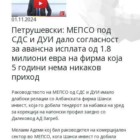
01.11.2024
Петрушевски: МЕПСО под
СДС и ДУИ дало согласност
за авансна исплата од 1.8
милиони евра на фирма која
5 години нема никаков
приход
Раководството на МЕПСО од СДС и ДУИ имало
длабоки релации со Албанската фирма Шанси
инвест, која го добила тендерот за набавка на уред
за корекција на напонски профил заедно со
Далековод АД Загреб.
Мелаим Адеми кој бил раководител на комерцијален
сектор во МЕПСО, кога Шанси инвест го добила