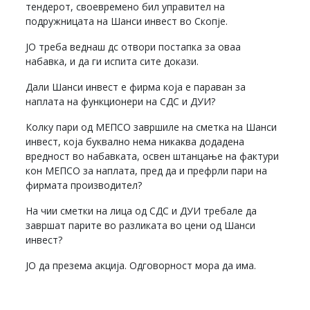
тендерот, своевремено бил управител на
подружницата на Шанси инвест во Скопје.
ЈО треба веднаш дс отвори постапка за оваа
набавка, и да ги испита сите докази.
Дали Шанси инвест е фирма која е параван за
наплата на функционери на СДС и ДУИ?
Колку пари од МЕПСО завршиле на сметка на Шанси
инвест, која буквално нема никаква додадена
вредност во набавката, освен штанцање на фактури
кон МЕПСО за наплата, пред да и префрли пари на
фирмата производител?
На чии сметки на лица од СДС и ДУИ требале да
завршат парите во разликата во цени од Шанси
инвест?
ЈО да презема акција. Одговорност мора да има.