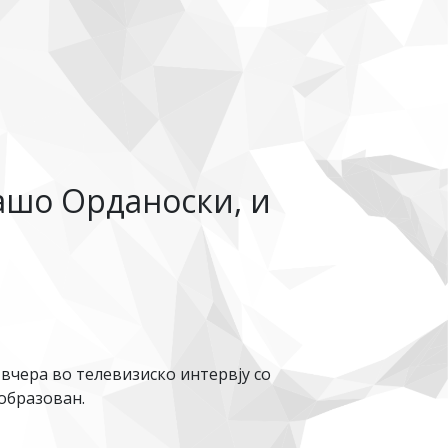
ашо Орданоски, и
 вчера во телевизиско интервју со
образован.