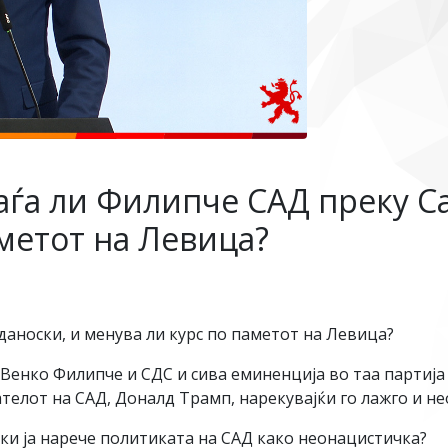
аѓа ли Филипче САД преку С
аметот на Левица?
аноски, и менува ли курс по паметот на Левица?
 Венко Филипче и СДС и сива еминенција во таа партија
телот на САД, Доналд Трамп, нарекувајќи го лажго и не
и ја нарече политиката на САД како неонацистичка?