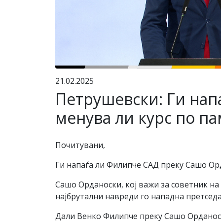
21.02.2025
Петрушевски: Ги нап
менува ли курс по п
Почитувани,
Ги напаѓа ли Филипче САД преку Сашо Орд
Сашо Орданоски, кој важи за советник на
најбрутални навреди го нападна претседа
Дали Венко Филипче преку Сашо Орданоск