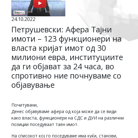
24.10.2022
Петрушевски: Афера Тајни
имоти – 123 функционери на
власта кријат имот од 30
милиони евра, институциите
да ги објават за 24 часа, во
спротивно ние почнуваме со
објавување
Почитувани,
Денес објавуваме афера од која може да се види
како власта, функционери на СДС и ДУИ на различни
позиции поседуваат таен имот.
На списокот кој го поседуваме има куќи, станови,