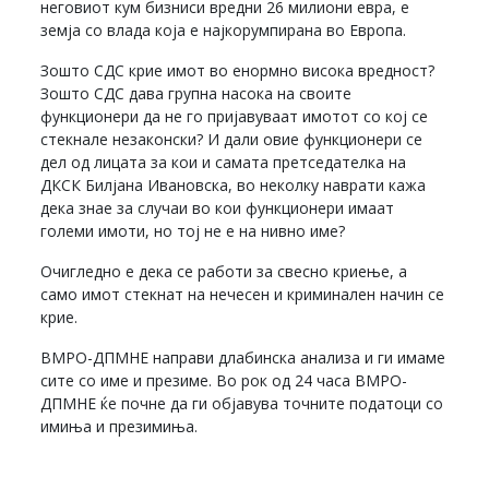
неговиот кум бизниси вредни 26 милиони евра, е
земја со влада која е најкорумпирана во Европа.
Зошто СДС крие имот во енормно висока вредност?
Зошто СДС дава групна насока на своите
функционери да не го пријавуваат имотот со кој се
стекнале незаконски? И дали овие функционери се
дел од лицата за кои и самата претседателка на
ДКСК Билјана Ивановска, во неколку наврати кажа
дека знае за случаи во кои функционери имаат
големи имоти, но тој не е на нивно име?
Очигледно е дека се работи за свесно криење, а
само имот стекнат на нечесен и криминален начин се
крие.
ВМРО-ДПМНЕ направи длабинска анализа и ги имаме
сите со име и презиме. Во рок од 24 часа ВМРО-
ДПМНЕ ќе почне да ги објавува точните податоци со
имиња и презимиња.