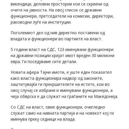
викендици, деловни простории кои се скриени од
очите на јавноста. На овој список се државни
функционери, претседатели на комисии, директори,
раководни луѓе на институции.
Поголемиот дел од нив директно поставени од
владата и функционери во партиите на власт.
5 години власт на СДС, 123 именувани функционери
на државни позиции кријат имот вреден 30 милиони
евра. Ги поседуваме сите детали.
Новата афера Тајни имоти, е уште еден показател
како власта функционира надвор од законите,
заштитувајќи ги прекршителите на истите, кои во
овој случај се избрани и именувани функционери, а
чија обврска е да служат на граѓаните на Македонија.
Со СДС на власт, овие функционери, очигледно
служат само на нивната партија и на човекот кој ги
именува преку седници на влада.