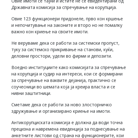
Овие имоти се тајни и истите не се евидентирани од
Државната комисија за спречување на корупција.
Овие 123 функционери придонеле, прво кон кршење
и непочитување на законите и второ но не помалку
важно кон криење на своите имоти.
Не веруваме дека се работи за системски пропуст,
туку за системско прикривање на станови, куќи,
деловни простори, удели во фирми и депозити.
Воедно институциите како комисијата за спречување
на корупција и судир на интереси, кои се формирани
за спречување на ваквите дејанија, практично се
соучесници во шемата која ја креира власта и се
нивни заштитници.
Сметаме дека се работи за ново злосторничко
здружување и организирано криење на имоти.
Антикорупциската комисија е должна да води точна
прецизна и навремена евиденција за поднесување на
анкетните листови од страна на функционерите, кои