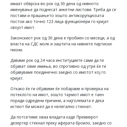
имаат обврска во рок од 30 дена од нивното
именување да поднесат анкетни листови. Треба да се
постави и прашањето зошто антикорупциската
постои ако точно 123 лица функционери го кријат
својот имот.
Законскиот рок од 30 дена е пробиен со месеци, а од
власта на СДС молк и заштита на нивните партиски
пиони.
Даваме рок од 24 часа институциите сами да ги
објават овие имиња, во спротивно од утре ќе ги
објавуваме поединечно заедно со имотот кој го
кријат.
Откако ќе ги објавиме ќе побараме и проверка на
потеклото на имот, зошто тајниот имот е таен
поради одредени причини, а најголемата е дека
истиот би можел да е нелегално стекнат.
Да потсетиме оваа владата каде Премиерот
дезертер стекнал преку аферата броило, заедно со