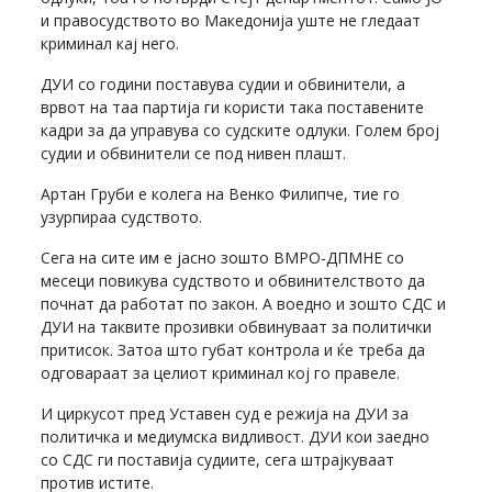
и правосудството во Македонија уште не гледаат
криминал кај него.
ДУИ со години поставува судии и обвинители, а
врвот на таа партија ги користи така поставените
кадри за да управува со судските одлуки. Голем број
судии и обвинители се под нивен плашт.
Артан Груби е колега на Венко Филипче, тие го
узурпираа судството.
Сега на сите им е јасно зошто ВМРО-ДПМНЕ со
месеци повикува судството и обвинителството да
почнат да работат по закон. А воедно и зошто СДС и
ДУИ на таквите прозивки обвинуваат за политички
притисок. Затоа што губат контрола и ќе треба да
одговараат за целиот криминал кој го правеле.
И циркусот пред Уставен суд е режија на ДУИ за
политичка и медиумска видливост. ДУИ кои заедно
со СДС ги поставија судиите, сега штрајкуваат
против истите.