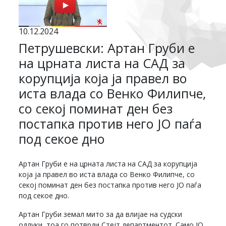
10.12.2024
Петрушевски: Артан Груби е
на црната листа на САД за
корупција која ја правел во
иста влада со Венко Филипче,
со секој поминат ден без
постапка против него ЈО паѓа
под секое дно
Артан Груби е на црната листа на САД за корупција
која ја правел во иста влада со Венко Филипче, со
секој поминат ден без постапка против него ЈО паѓа
под секое дно.
Артан Груби земал мито за да влијае на судски
одлуки, тоа го потврди Стејт департментот. Само ЈО