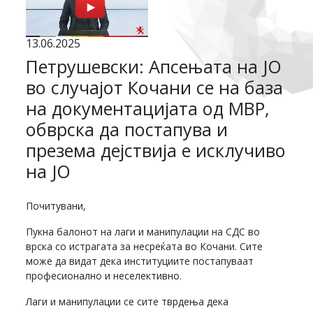
13.06.2025
Петрушевски: Апсењата на ЈО
во случајот Кочани се на база
на документацијата од МВР,
обврска да постапува и
презема дејствија е исклучиво
на ЈО
Почитувани,
Пукна балонот на лаги и манипулации на СДС во
врска со истрагата за несреќата во Кочани. Сите
може да видат дека институциите постапуваат
професионално и неселективно.
Лаги и манипулации се сите тврдења дека