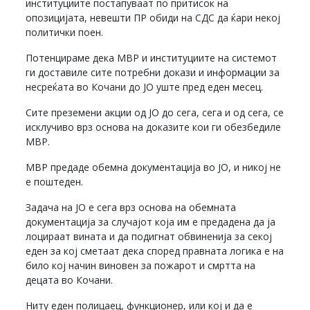
институциите постапуваат по притисок на
опозицијата, невешти ПР обиди на СДС да ќари некој
политички поен.
Потенцираме дека МВР и институциите на системот
ги доставиле сите потребни докази и информации за
несреќата во Кочани до ЈО уште пред еден месец.
Сите преземени акции од ЈО до сега, сега и од сега, се
исклучиво врз основа на доказите кои ги обезбедиле
МВР.
МВР предаде обемна документација во ЈО, и никој не
е поштеден.
Задача на ЈО е сега врз основа на обемната
документација за случајот која им е предадена да ја
лоцираат вината и да подигнат обвиненија за секој
еден за кој сметаат дека според правната логика е на
било кој начин виновен за пожарот и смртта на
децата во Кочани.
Ниту еден полицаец, функционер, или кој и да е