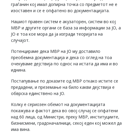
граѓанин кој имал допирна точка со предметот не е
изоставен и се е опфатено во документацијата.
Нашиот правен систем е акузаторен, систем во кој
МВР и другите органи се база за информации за ЈО, а
ЈО е тоа кое мора да ја изгради теоријата на
случајот.
Потенцираме дека МВР на ЈО му доставило
преобемна документација и дека со оглед на тоа
очекуваме дејствија по однос на истата да има и во
иднина.
Постапување по доказите од МВР откако истите се
предадени, и преземање на било какви дејствија е
обврска единствено на ЈО.
Колку е сериозен обемот на документацијата
покажува и фактот дека во овој случај се опфатени
над 60 лица, од Министри, преку МВР, институциите,
бизнисмени, градоначалници, секој еден кој можел да
има вина.