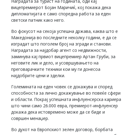
Наградата за турист на годината, оди кај
вицепремиерот Бојан Маричиќ, кој покажа дека
дипломатијата е само споредна работа за еден
светски патник како него.
Во фокусот на секоја успешна држава, каква што е
Македонија во последните неколку години, е да се
изградат што поголем број на згради и станови.
Наградата за најдобар агент со недвижности,
заминува кај првиот вицепремиер Артан Груби, за
неговите лик и дело, и усовршувањето на
преговарачките техники кои му ги донесоа
најдобрите цени и зделки.
Големината на еден човек се докажува и според
способноста за лично докажување во повеќе сфери
и области. Покрај успешната инфлуенсерска кариера
што чини само 26.000 евра, премиерот-инфлуенсер
докажа дека истовремено може да се биде и
совршен менаџер.
Во духот на Европскиот зелен договор, борбата