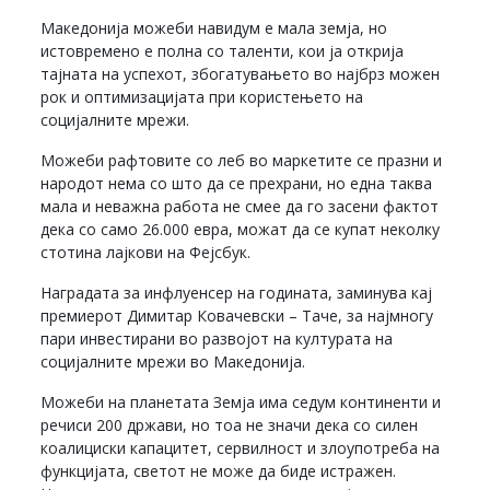
Македонија можеби навидум е мала земја, но
истовремено е полна со таленти, кои ја открија
тајната на успехот, збогатувањето во најбрз можен
рок и оптимизацијата при користењето на
социјалните мрежи.
Можеби рафтовите со леб во маркетите се празни и
народот нема со што да се прехрани, но една таква
мала и неважна работа не смее да го засени фактот
дека со само 26.000 евра, можат да се купат неколку
стотина лајкови на Фејсбук.
Наградата за инфлуенсер на годината, заминува кај
премиерот Димитар Ковачевски – Таче, за најмногу
пари инвестирани во развојот на културата на
социјалните мрежи во Македонија.
Можеби на планетата Земја има седум континенти и
речиси 200 држави, но тоа не значи дека со силен
коалициски капацитет, сервилност и злоупотреба на
функцијата, светот не може да биде истражен.