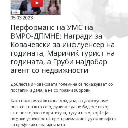
05.03.2023
Перформанс на УМС на
ВМРО-ДПМНЕ: Награди за
Ковачевски за инфлуенсер на
годината, Маричиќ турист на
годината, а Груби најдобар
агент со недвижности
Доблеста и човековата големина се покажуваат со
постапки и дела, а не со празни зборови.
Како политички активна младина, го докажуваме
ова, со тоа што се одлучивме да не бидеме некој
што постојано ќе критикува, туку и некој кој ќе ја
пофали успешноста, претприемачкиот дух и визијата
за професиите на иднината.