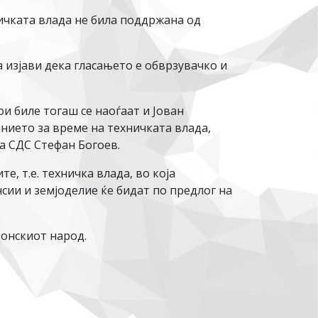
ичката влада не била поддржана од
а изјави дека гласањето е обврзувачко и
и биле тогаш се наоѓаат и Јован
нието за време на техничката влада,
а СДС Стефан Богоев.
, т.е. техничка влада, во која
ии и земјоделие ќе бидат по предлог на
донскиот народ.