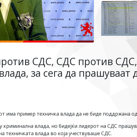
ротив СДС, СДС против СДС,
 влада, за сега да прашуваат
от има пример техничка влада да не биде поддржана од
у криминална влада, но бидејќи лидерот на СДС прашув
 на техничката влада во која учествуваше СДС.