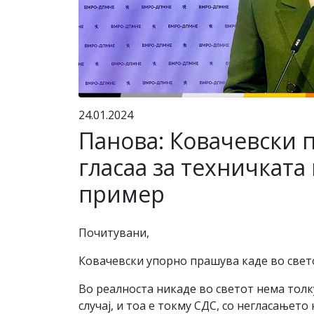
24.01.2024
Панова: Ковачевски п
гласаа за техничката
пример
Почитувани,
Ковачевски упорно прашува каде во свет
Во реалноста никаде во светот нема толк
случај, и тоа е токму СДС, со негласањето