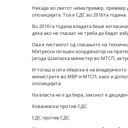
Никаде во светот нема пример, премиер д
опозицијата. Тоа е СДС во 2016та година.
Во 2016та година владата беше изгласана,
дека ако не гласаат не треба да бидат из
Ова е листингот од гласањето на техничк
Митрески сегашен координатор на пратени
Јагода Шахпаска министер во МТСП, акту
И тогаш и сега обврска е на владејачкото
министрите во МВР и МТСП, како и допол
опозицијата.
На власта не е да бира, законот е дециде
Ковачевски против СДС.
СДС против СДС.