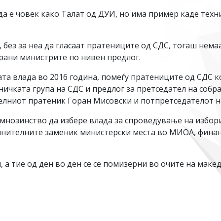
а е човек како Талат од ДУИ, но има пример каде техн
 без за неа да гласаат пратениците од СДС, тогаш нема
брани министрите по нивен предлог.
ата влада во 2016 година, помеѓу пратениците од СДС ко
чката група на СДС и предлог за претседател на собра
елниот пратеник Горан Мисовски и потпретседателот н
 мнозинство да избере влада за спроведување на изборите
нителните заменик министерски места во МИОА, финанс
н, а тие од ден во ден се се помизерни во очите на маке