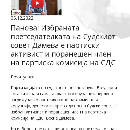
05.12.2022
Панова: Избраната
претседателката на Судскиот
совет Дамева е партиски
активист и поранешен член
на партиска комисија на СДС
Почитувани,
Партизацијата на судството не застанува. Во услови
кога сите па и самата власт посочува незапирливо
загрижувачко растечко ниво на криминал и
корупција, денеска за претседател на Судски совет е
избран активист и поранешен член на партиска
комисија на СДС, Весна Дамева.
На изборот претходеше оставка на претседател на