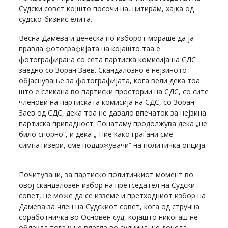
Судски совет којшто посочи на, цитирам, хајка од
судско-бизнис елита.
Весна Дамева и денеска по изборот мораше да ја
правда фотографијата на којашто таа е
фотографирана со сета партиска комисија на СДС
заедно со Зоран Заев. Скандалозно е нејзиното
објаснување за фотографијата, кога вели дека тоа
што е сликана во партиски простории на СДС, со сите
членови на партиската комисија на СДС, со Зоран
Заев од СДС, дека тоа не давало впечаток за нејзина
партиска припадност. Понатаму продолжува дека „не
било спорно“, и дека „ Ние како граѓани сме
симпатизери, сме поддржувачи“ на политичка опција.
Почитувани, за партиско политичкиот момент во
овој скандалозен избор на претседател на Судски
совет, не може да се изземе и претходниот избор на
Дамева за член на Судскиот совет, кога од стручна
соработничка во Основен суд, којашто никогаш не
облекла тога и не влегла во судница, не донела