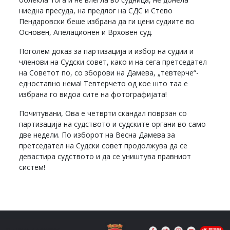
ниедна пресуда, на предлог на СДС и Стево
Пендаровски беше избрана да ги цени судиите во
Основен, Апелационен и Врховен суд.
Поголем доказ за партизација и избор на судии и
членови на Судски совет, како и на сега претседател
на Советот по, со зборови на Дамева, „тевтерче“-
едноставно нема! Тевтерчето од кое што таа е
избрана го видоа сите на фотографијата!
Почитувани, Ова е четврти скандал поврзан со
партизација на судството и судските органи во само
две недели. По изборот на Весна Дамева за
претседател на Судски совет продолжува да се
девастира судството и да се уништува правниот
систем!