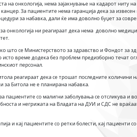
та на онкологија, нема зајакнување на кадарот ниту на
канцер. За пациентите нема гаранција дека за извесен п
цедури за набавка, дали ќе има доволно буџет за совре
за онкологија ни реагираат дека нема доволно медицин
тет.
ако што се Министерството за здравство и Фондот за з
во исто време додека без проблем предизборно течат о
инскиот персонал.
тола реагираат дека се трошат последните количини н
ќи за Битола не е планирана набавка.
за пациентите со малигни заболувања се отсликува и во
бноста и негрижата на Владата на ДУИ и СДС не враќаа
пија и кај пациентите со ретки болести, кај пациенти с