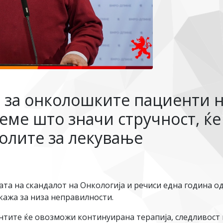
 за онколошките пациенти н
еме што значи стручност, ќе
олите за лекување
та на скандалот на Онкологија и речиси една година од
укажа за низа неправилности.
нтите ќе овозможи континуирана терапија, следливост 