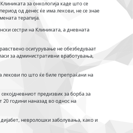
 Клиниката за онкологија каде што се
ериод од денес ќе има лекови, не се знае
мената терапија.
ски сестри на Клиниката, а дневната
дравствено осигурување не обезбедуваат
гласи за административни вработувања,
а лекови по што ќе биле препраќани на
 секојдневниот предизвик за борба за
т 20 години наназад во однос на
о дијабет, невролошки заболувања, како и