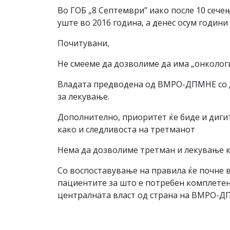
Во ГОБ „8 Септември” иако после 10 сечењ
уште во 2016 година, а денес осум годин
Почитувани,
Не смееме да дозволиме да има „онкологи
Владата предводена од ВМРО-ДПМНЕ со де
за лекување.
Дополнително, приоритет ќе биде и дигит
како и следливоста на третманот
Нема да дозволиме третман и лекување ко
Со воспоставување на правила ќе почне 
пациентите за што е потребен комплетен
централната власт од страна на ВМРО-Д