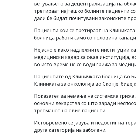
ветувањето за децентрализација на облас
третираат најтешко болните пациенти со 
дали ќе бидат почитувани законските про
Пациенти кои се третираат на Клиниката 
болница работи само со половина капаци
Нејасно е како надлежните институции к
медицински кадар за оваа институција, 
во исто време не се води грижа за медиц
Пациентите од Клиничката болница во Би
Клиниката за онкологија во Скопје, бидеј
Показател за немање на системска грижа 
основни лекарства со што заради неспосо
третманот на овие пациенти.
Истовремено се јавува и недостиг на тера
друга категорија на заболени.