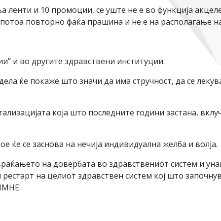
а ленти и 10 промоции, се уште не е во функција акцел
и потоа повторно фаќа прашина и не е на располагање н
и” и во другите здравствени институции.
ла ќе покаже што значи да има стручност, да се леку
ализацијата која што последните години застана, вклу
е ќе се заснова на нечија индивидуална желба и волја.
враќањето на довербата во здравствениот систем и уна
 рестарт на целиот здравствен систем кој што започн
ПМНЕ.