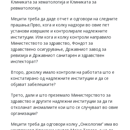
Клиниката за хематологија и Клиниката за
ревматологија.
Меџити треба да даде отчет и одговори на следните
прашања:Прво, кога и колку надзори во овие пет
установи извршиле и контролирале надлежните
институции. Или кога и колку контроли направило
Министеството за здравство, Фондот за
здравствено осигурување, Државниот завод за
ревизија и Државниот санитарен и здравствен
инспекторат?
Второ, доколку имало контроли на работата што е
констатирано од надлежните институции и да се
објават забелешките?
Трето, дали и што преземало Министерството за
здравство и другите надлежни институции за да ги
отколанат аномалиите кои што се случуваат во овие
организации?
Меџити треба да одговори колку „Онкологии” има во