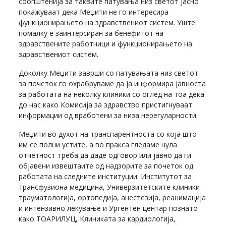
соопштенија за таквите патувања низ светот јасно
покажуваат дека Меџити не го интересира
функционирањето на здравствениот систем. Уште
помалку е заинтерсиран за бенефитот на
здравствените работници и функционирањето на
здравствениот систем.
Доколку Меџити заврши со патувањата низ светот
за почеток го охрабруваме да ја информира јавноста
за работата на неколку клиники со оглед на тоа дека
до нас како Комисија за здравство пристигнуваат
информации од вработени за низа нерегуларности.
Меџити во духот на транспарентноста со која што
им се полни устите, а во пракса гледаме нула
отчетност треба да даде одговор или јавно да ги
објавени извештаите од надзорите за почеток од
работата на следните институции: Институтот за
трансфузиона медицина, Универзитетските клиники
трауматологија, ортопедија, анестезија, реанимација
и интензивно лекување и Ургентен центар познато
како ТОАРИЛУЦ, Клиниката за кардиологија,