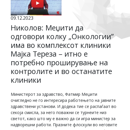
09.12.2023
Николов: Меџити да
одговори колку „Онкологии”
има во комплексот клиники
Мајка Тереза – итно е
потребно проширување на
контролите и во останатите
клиники
Министерот за здравство, Фатмир Меџити
очигледно не го интересира работењето на јавните
здравствени установи. И додека тие се распаѓаат во
секоја смисла, за него поважни се турнеите низ
светот, како што му е важно да си игра министер за
надворешни работи. Празните флоскули во неговите