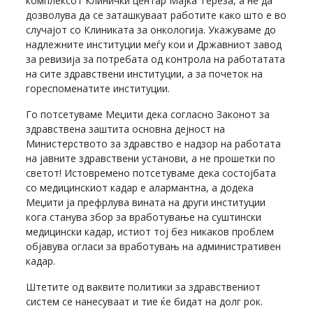
комплексот Клинички центар Мајка Тереза, а не да
дозволува да се заташкуваат работите како што е во
случајот со Клиниката за онкологија. Укажуваме до
надлежните институции меѓу кои и Државниот завод
за ревизија за потребата од контрола на работатата
на сите здравствени институции, а за почеток на
гореспоменатите институции.
Го потсетуваме Меџити дека согласно Законот за
здравствена заштита основна дејност на
Министерството за здравство е надзор на работата
на јавните здравствени установи, а не прошетки по
светот! Истовремено потсетуваме дека состојбата
со медицинскиот кадар е алармантна, а додека
Меџити ја префрлува вината на други институции
кога станува збор за вработување на суштински
медицински кадар, истиот тој без никаков проблем
објавува огласи за вработувањ на административен
кадар.
Штетите од ваквите политики за здравствениот
систем се нанесуваат и тие ќе бидат на долг рок.