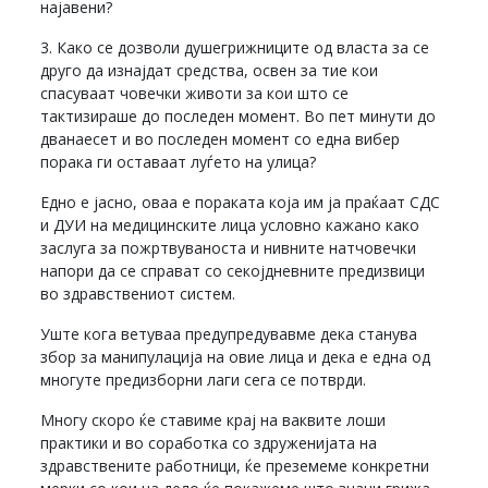
најавени?
3. Како се дозволи душегрижниците од власта за се
друго да изнајдат средства, освен за тие кои
спасуваат човечки животи за кои што се
тактизираше до последен момент. Во пет минути до
дванаесет и во последен момент со една вибер
порака ги оставаат луѓето на улица?
Едно е јасно, оваа е пораката која им ја праќаат СДС
и ДУИ на медицинските лица условно кажано како
заслуга за пожртвуваноста и нивните натчовечки
напори да се справат со секојдневните предизвици
во здравствениот систем.
Уште кога ветуваа предупредувавме дека станува
збор за манипулација на овие лица и дека е една од
многуте предизборни лаги сега се потврди.
Многу скоро ќе ставиме крај на ваквите лоши
практики и во соработка со здруженијата на
здравствените работници, ќе преземеме конкретни