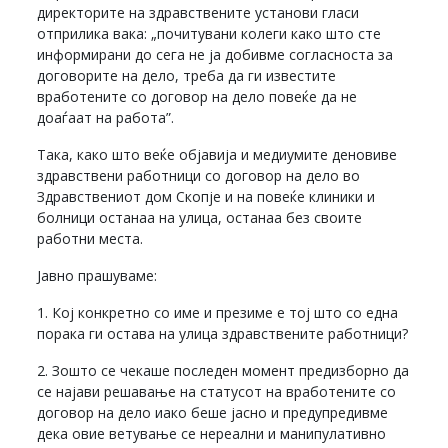
директорите на здравствените установи гласи
отприлика вака: „почитувани колеги како што сте
информирани до сега не ја добивме согласноста за
договорите на дело, треба да ги известите
вработените со договор на дело повеќе да не
доаѓаат на работа”.
Така, како што веќе објавија и медиумите деновиве
здравствени работници со договор на дело во
Здравствениот дом Скопје и на повеќе клиники и
болници останаа на улица, останаа без своите
работни места.
Јавно прашуваме:
1. Кој конкретно со име и презиме е тој што со една
порака ги остава на улица здравствените работници?
2. Зошто се чекаше последен момент предизборно да
се најави решавање на статусот на вработените со
договор на дело иако беше јасно и предупредивме
дека овие ветување се нереални и манипулативно