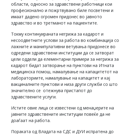
области, односно за здравствени работници кои
професионално и пожртвувано биле посветени и
имаат дадено огромен придонес во јавното
здравство и во третманот на пациентите.
Токму континуираната негрижа за кадарот и
несоодветните услови за работа во комбинација со
лажните и манипулативни ветувања придонесе во
одредени здравствени институции да се затворат
цели оддели да елементарни примери за негрижа за
кадарот бидат затворање на пунктови на Итната
медицинска помош, намалување на капацитетот на
лабораториите, намалување на капацитет и кај
вакциналните пунктови и низа други служби со што
значително се отежнува пристапот до
здравствените услуги.
Истите овие лица се известени од менаџерите на
јавните здравствените институции повеќе да не
доаѓаат на работа.
Пораката од Владата на СДС и ДУИ испратена до