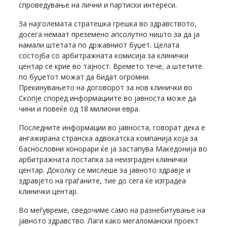
спроведување на лични и партиски интереси.
За најголемата стратешка грешка во здравството,
досега немаат преземено апсолутно ништо за да ја
намали штетата по државниот буџет. Целата
состојба со арбитражната комисија за клинички
центар се крие во тајност. Времето тече, а штетите
по буџетот можат да бидат огромни.
Прекинувањето на договорот за нов клинички во
Скопје според информациите во јавноста може да
чини и повеќе од 18 милиони евра.
Последните информации во јавноста, говорат дека е
ангажирана странска адвокатска компанија која за
баснословни хонорари ќе ја застапува Македонија во
арбитражната постапка за неизграден клинички
центар. Доколку се мислеше за јавното здравје и
здравјето на граѓаните, тие до сега ќе изградеа
клинички центар.
Во меѓувреме, сведочиме само на разнебитување на
јавното здравство. Лаги како мегаломански проект