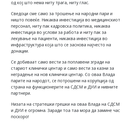
од кој што нема ниту трага, ниту глас.
Сведоци сме само за трошење на народни пари и
ништо повеќе. Никаква инвестиција во медицинскиот
персонал, ниту пак кадровска политика, никаква
инвестиција во услови за работа и ниту пак за
лекување на пациенти, никаква инвестиција во
инфраструктура која што се заснова најчесто на
донации.
Се добиваат само вести за поплавени згради на
стариот клинички центар и само вести за казни за
неградење на нов клинички центар. Со оваа Влада
парите на народот, се потрошени на корупција од
страна на функционерите на СДСМ и ДУИ и нивните
партнери.
Низата на стратешки грешки на оваа Влада на СДСМ
и ДУИ е огромна. Заради тоа таа мора да замине час
поскоро!