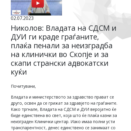
02.07.2023
Николов: Владата на СДСМ и
ДУИ ги краде граѓаните,
плаќа пенали за неизградба
на клинички во Скопје и за
скапи странски адвокатски
куќи
Почитувани,
Владата и министерството за здравство прават се
друго, освен да се грижат за здравјето на граѓаните.
Како тргнале, Владата на СДСМ и ДУИ веројатно ќе
биде единствена во свет, која што ќе плаќа казни за
неизграден Клинички центар. Иако имаа полни усти
транспарентност, денес единствено се занимаат со