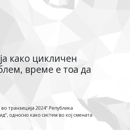
ја како цикличен
лем, време е тоа да
 во транзиција 2024“ Република
д“, односно како систем во кој смената