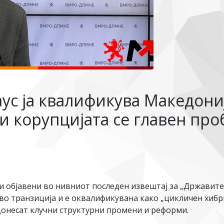
ус ја квалификува Македони
 корупцијата се главен проб
и објавени во нивниот последен извештај за „Државите
 во транзиција и е оквалификувана како „цикличен хибри
донесат клучни структурни промени и реформи.