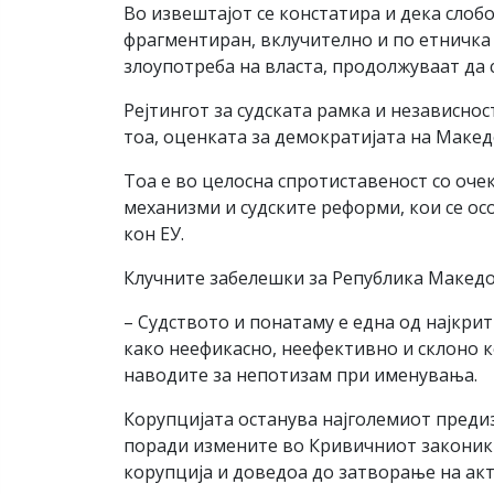
Во извештајот се констатира и дека слоб
фрагментиран, вклучително и по етничка 
злоупотреба на власта, продолжуваат да 
Рејтингот за судската рамка и независност
тоа, оценката за демократијата на Македо
Тоа е во целосна спротиставеност со оч
механизми и судските реформи, кои се о
кон ЕУ.
Клучните забелешки за Република Македон
– Судството и понатаму е една од најкр
како неефикасно, неефективно и склоно к
наводите за непотизам при именувања.
Корупцијата останува најголемиот предиз
поради измените во Кривичниот законик с
корупција и доведоа до затворање на а