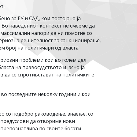
от.
ено за ЕУ и САД, кои постојано ја
. Во наведениот контекст не смееме да
 максимални напори да ни помогне со
сериозна решителност за санкционирање,
ем број на политичари од власта.
ериозни проблеми кои во голем дел
ласта на правосудството и јасно ја
в да се спротивстават на политичките
и во последните неколку години и кои
ро со подобро раководење, знаење, со
е предуслови да отвориме нови
 препознатлива по своите богати