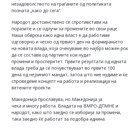
незадоволството на граѓаните од политиката
позната „како до сега“.
Народот достоинствено се спротивстави на
поразите и се одлучи за промените во свои раце.
Наша обврска како идна власт е да работиме
одговорно и чесно од првиот ден на формирањето
на новата влада, која очекуваме во најбрз можен рок
да се состави од партиите кои нудат
промени и просперитет. Првите резултати од идната
влада треба да се почувствуваат во првите 100
дена од нејзиниот мандат, затоа што ние нудиме и ќе
спроведеме концепт на работа и реализација на
ветените проекти.
Македонија прославува, но Македонија ја
чека и многу работа. Владата на ВМРО-ДПМНЕ и
народот, како што заедно се изборија за промени,
така заедно ќе работат за подобра иднина.