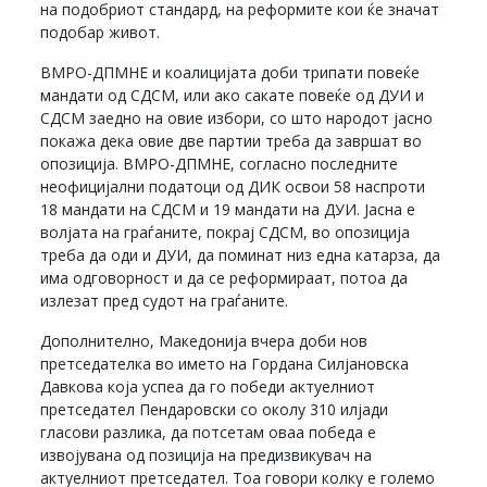
на подобриот стандард, на реформите кои ќе значат
подобар живот.
ВМРО-ДПМНЕ и коалицијата доби трипати повеќе
мандати од СДСМ, или ако сакате повеќе од ДУИ и
СДСМ заедно на овие избори, со што народот јасно
покажа дека овие две партии треба да завршат во
опозиција. ВМРО-ДПМНЕ, согласно последните
неофицијални податоци од ДИК освои 58 наспроти
18 мандати на СДСМ и 19 мандати на ДУИ. Јасна е
волјата на граѓаните, покрај СДСМ, во опозиција
треба да оди и ДУИ, да поминат низ една катарза, да
има одговорност и да се реформираат, потоа да
излезат пред судот на граѓаните.
Дополнително, Македонија вчера доби нов
претседателка во името на Гордана Силјановска
Давкова која успеа да го победи актуелниот
претседател Пендаровски со околу 310 илјади
гласови разлика, да потсетам оваа победа е
извојувана од позиција на предизвикувач на
актуелниот претседател. Тоа говори колку е големо