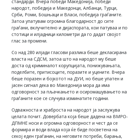
стандарди. Вчера победи Македонија, победи
народот, победија и Македонци, Албанци, Турци,
Срби, Роми, Бошњаци и Власи, победија граѓаните.
Затоа упатувам огромна благодарност до сите
граѓани, вклучително и дијаспората, кои патуваа и по
стотици и илјадници километри да го дадат својот
глас за промени.
Со над 280 илјади гласови разлика беше декласирана
власта на СДСМ, затоа што на народот му беше
доста од криминалот корупцијата, понижувањата,
поделбите, притисоците, поразите и уцените. Вчера
беше поразен и бојкотот на ДУИ, но беше упатен и
јасен сигнал дека во Македонија мора да има
одговорност за пљачкањето и осиромашувањето на
граѓаните кое се случува изминатите години.
Одважноста и храброста на народот ја заслужува
целата почит. Довербата која беше дадена на ВМРО-
ДПМНЕ носи и огромна одговорност и чест да се
формира и води влада која ќе биде посветена на
секој еден граѓанин, на неговите потреби, барања,