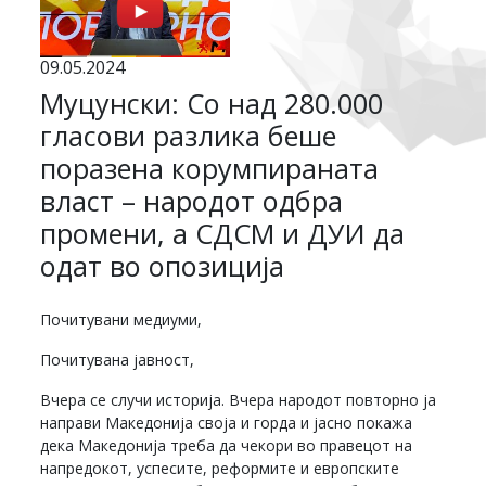
09.05.2024
Муцунски: Со над 280.000
гласови разлика беше
поразена корумпираната
власт – народот одбра
промени, а СДСМ и ДУИ да
одат во опозиција
Почитувани медиуми,
Почитувана јавност,
Вчера се случи историја. Вчера народот повторно ја
направи Македонија своја и горда и јасно покажа
дека Македонија треба да чекори во правецот на
напредокот, успесите, реформите и европските