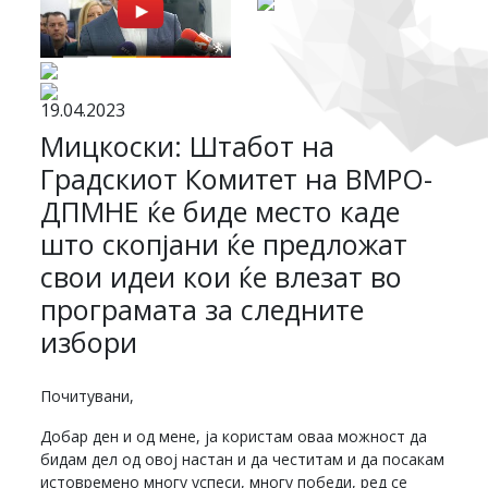
19.04.2023
Мицкоски: Штабот на
Градскиот Комитет на ВМРО-
ДПМНЕ ќе биде место каде
што скопјани ќе предложат
свои идеи кои ќе влезат во
програмата за следните
избори
Почитувани,
Добар ден и од мене, ја користам оваа можност да
бидам дел од овој настан и да честитам и да посакам
истовремено многу успеси, многу победи, ред се