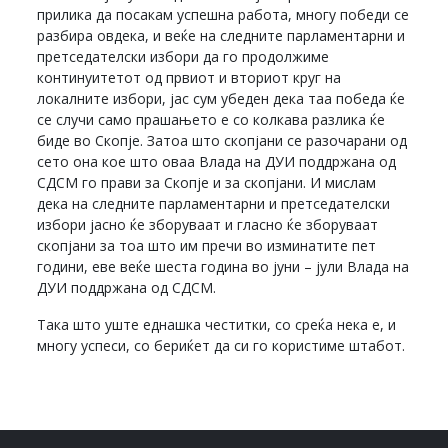
прилика да посакам успешна работа, многу победи се
разбира овдека, и веќе на следните парламентарни и
претседателски избори да го продолжиме
континуитетот од првиот и вториот круг на
локалните избори, јас сум убеден дека таа победа ќе
се случи само прашањето е со колкава разлика ќе
биде во Скопје. Затоа што скопјани се разочарани од
сето она кое што оваа Влада на ДУИ поддржана од
СДСМ го прави за Скопје и за скопјани. И мислам
дека на следните парламентарни и претседателски
избори јасно ќе зборуваат и гласно ќе зборуваат
скопјани за тоа што им пречи во изминатите пет
години, еве веќе шеста година во јуни – јули Влада на
ДУИ поддржана од СДСМ.
Така што уште еднашка честитки, со среќа нека е, и
многу успеси, со бериќет да си го користиме штабот.