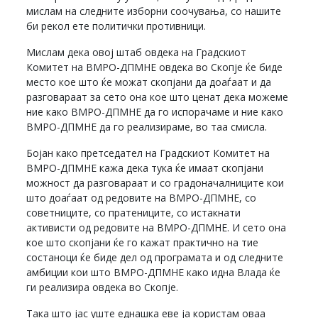
мислам на следните изборни соочувања, со нашите
би рекол ете политички противници.
Мислам дека овој штаб овдека на Градскиот
Комитет на ВМРО-ДПМНЕ овдека во Скопје ќе биде
место кое што ќе можат скопјани да доаѓаат и да
разговараат за сето она кое што ценат дека можеме
ние како ВМРО-ДПМНЕ да го испорачаме и ние како
ВМРО-ДПМНЕ да го реализираме, во таа смисла.
Бојан како претседател на Градскиот Комитет на
ВМРО-ДПМНЕ кажа дека тука ќе имаат скопјани
можност да разговараат и со градоначалниците кои
што доаѓаат од редовите на ВМРО-ДПМНЕ, со
советниците, со пратениците, со истакнати
активисти од редовите на ВМРО-ДПМНЕ. И сето она
кое што скопјани ќе го кажат практично на тие
состаноци ќе биде дел од програмата и од следните
амбиции кои што ВМРО-ДПМНЕ како идна Влада ќе
ги реализира овдека во Скопје.
Така што јас уште еднашка еве ја користам оваа