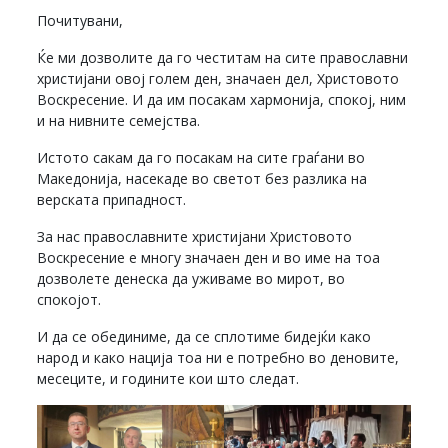
Почитувани,
Ќе ми дозволите да го честитам на сите православни
христијани овој голем ден, значаен дел, Христовото
Воскресение. И да им посакам хармонија, спокој, ним
и на нивните семејства.
Истото сакам да го посакам на сите граѓани во
Македонија, насекаде во светот без разлика на
верската припадност.
За нас православните христијани Христовото
Воскресение е многу значаен ден и во име на тоа
дозволете денеска да уживаме во мирот, во
спокојот.
И да се обединиме, да се сплотиме бидејќи како
народ и како нација тоа ни е потребно во деновите,
месеците, и годините кои што следат.